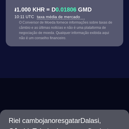
៛1.000 KHR = D
0.01806
GMD
10:11 UTC
taxa média de mercado
O Conversor de Moeda fornece informações sobre taxas de
câmbio e as últimas notícias e não é uma plataforma de
negociação de moeda. Qualquer informação exibida aqui
não é um conselho financeiro.
Riel cambojanoresgatarDalasi,