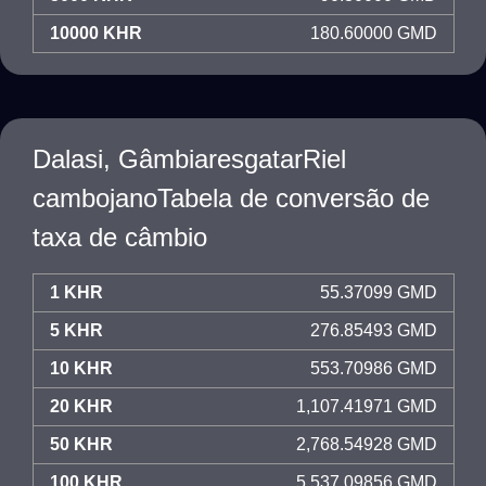
10000 KHR
180.60000 GMD
Dalasi, GâmbiaresgatarRiel
cambojanoTabela de conversão de
taxa de câmbio
1 KHR
55.37099 GMD
5 KHR
276.85493 GMD
10 KHR
553.70986 GMD
20 KHR
1,107.41971 GMD
50 KHR
2,768.54928 GMD
100 KHR
5,537.09856 GMD