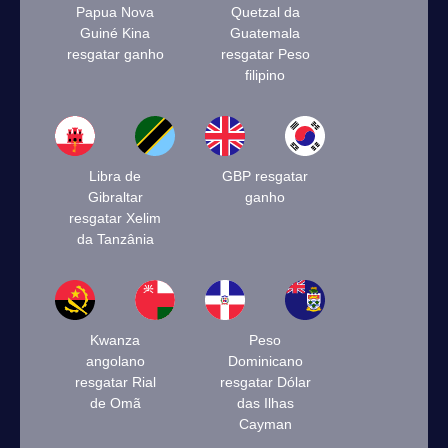
Papua Nova
Quetzal da
Guiné Kina
Guatemala
resgatar ganho
resgatar Peso
filipino
Libra de
GBP resgatar
Gibraltar
ganho
resgatar Xelim
da Tanzânia
Kwanza
Peso
angolano
Dominicano
resgatar Rial
resgatar Dólar
de Omã
das Ilhas
Cayman