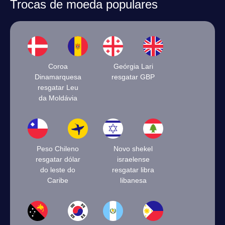
Trocas de moeda populares
Coroa
Geórgia Lari
Dinamarquesa
resgatar GBP
resgatar Leu
da Moldávia
Peso Chileno
Novo shekel
resgatar dólar
israelense
do leste do
resgatar libra
Caribe
libanesa