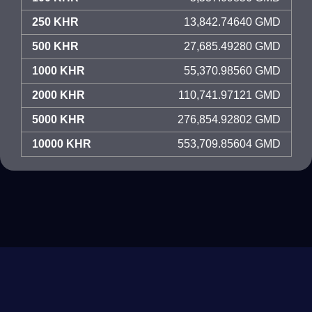
250 KHR
13,842.74640 GMD
500 KHR
27,685.49280 GMD
1000 KHR
55,370.98560 GMD
2000 KHR
110,741.97121 GMD
5000 KHR
276,854.92802 GMD
10000 KHR
553,709.85604 GMD