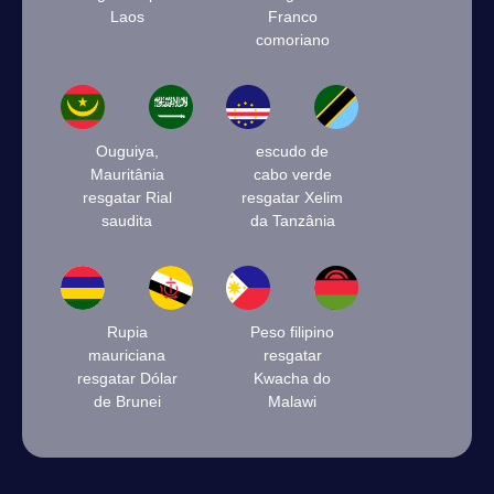
Laos
Franco
comoriano
Ouguiya,
escudo de
Mauritânia
cabo verde
resgatar Rial
resgatar Xelim
saudita
da Tanzânia
Rupia
Peso filipino
mauriciana
resgatar
resgatar Dólar
Kwacha do
de Brunei
Malawi