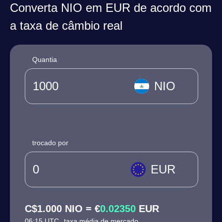
Converta NIO em EUR de acordo com
a taxa de câmbio real
Quantia
NIO
trocado por
EUR
C$1.000 NIO = €
0.02350
EUR
06:15 UTC
taxa média de mercado