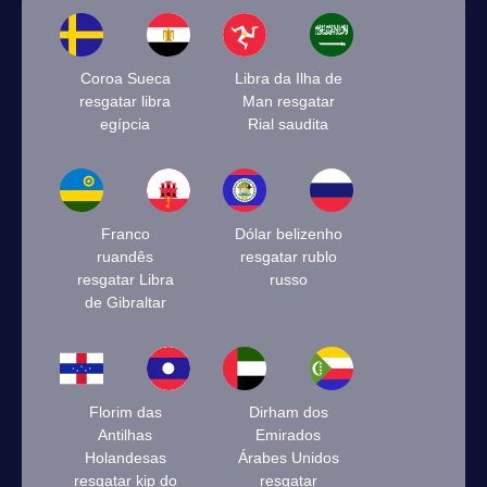
Coroa Sueca
Libra da Ilha de
resgatar libra
Man resgatar
egípcia
Rial saudita
Franco
Dólar belizenho
ruandês
resgatar rublo
resgatar Libra
russo
de Gibraltar
Florim das
Dirham dos
Antilhas
Emirados
Holandesas
Árabes Unidos
resgatar kip do
resgatar