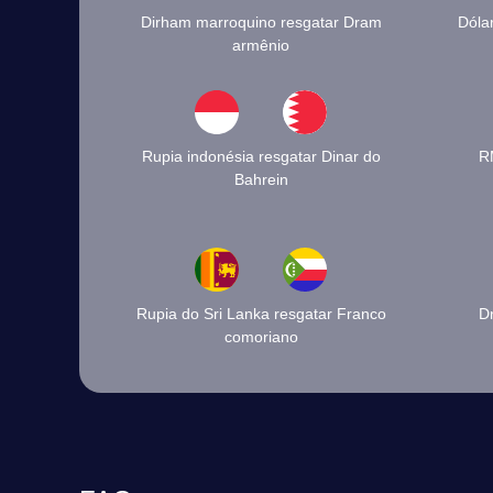
Dirham marroquino resgatar Dram
Dóla
armênio
Rupia indonésia resgatar Dinar do
RM
Bahrein
Rupia do Sri Lanka resgatar Franco
D
comoriano