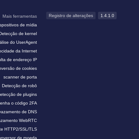
Registro de alterações
1.4.1.0
Mais ferramentas
spositivos de mídia
Detecção de kernel
álise do UserAgent
ocidade da Internet
lta de endereço IP
versão de cookies
scanner de porta
Detecção de robô
etecção de plugins
enha o código 2FA
 vazamento de DNS
vazamento WebRTC
te HTTP2/SSL/TLS
nversor de moeda