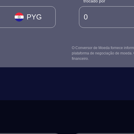
trocado por
PYG
O Conversor de Moeda fornece informa
plataforma de negociação de moeda. 
financeiro.