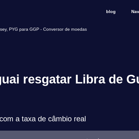
blog
Nav
rnsey, PYG para GGP - Conversor de moedas
uai resgatar Libra de G
om a taxa de câmbio real