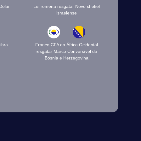
Dólar
Lei romena resgatar Novo shekel
israelense
ibra
Franco CFA da África Ocidental
resgatar Marco Conversível da
Bósnia e Herzegovina