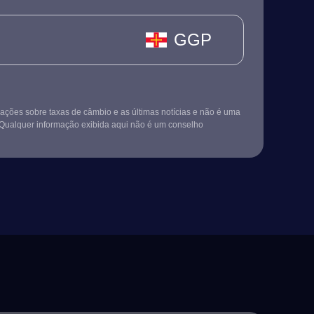
GGP
ções sobre taxas de câmbio e as últimas notícias e não é uma
Qualquer informação exibida aqui não é um conselho