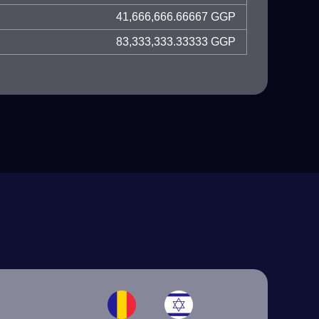
41,666,666.66667 GGP
83,333,333.33333 GGP