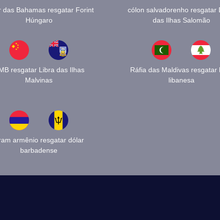
r das Bahamas resgatar Forint
cólon salvadorenho resgatar 
Húngaro
das Ilhas Salomão
B resgatar Libra das Ilhas
Ráfia das Maldivas resgatar l
Malvinas
libanesa
ram armênio resgatar dólar
barbadense