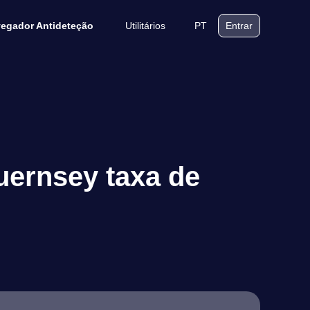
Utilitários
PT
egador Antideteção
Entrar
uernsey taxa de