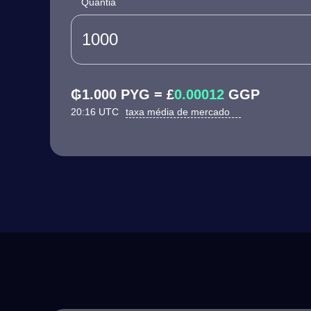
Quantia
₲1.000 PYG = £
0.00012
GGP
20:16 UTC
taxa média de mercado