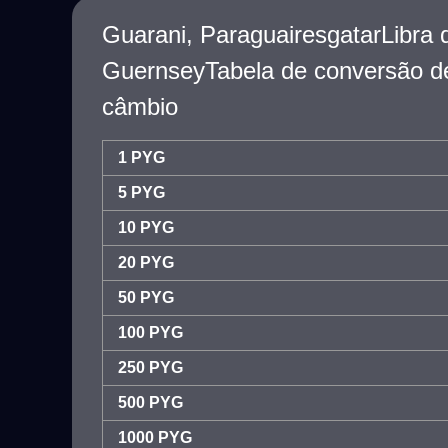
Guarani, ParaguairesgatarLibra 
GuernseyTabela de conversão d
câmbio
1 PYG
5 PYG
10 PYG
20 PYG
50 PYG
100 PYG
250 PYG
500 PYG
1000 PYG