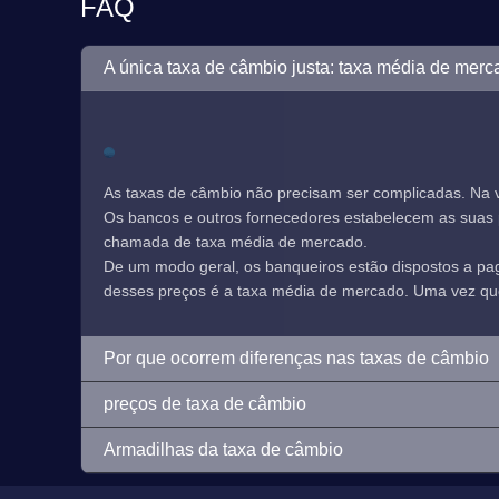
FAQ
A única taxa de câmbio justa: taxa média de merc
As taxas de câmbio não precisam ser complicadas. Na 
Os bancos e outros fornecedores estabelecem as suas pr
chamada de taxa média de mercado.
De um modo geral, os banqueiros estão dispostos a p
desses preços é a taxa média de mercado. Uma vez que e
Por que ocorrem diferenças nas taxas de câmbio
preços de taxa de câmbio
Armadilhas da taxa de câmbio