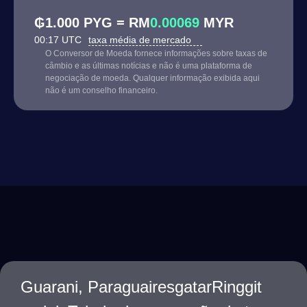
₲1.000 PYG = RM
0.00069
MYR
00:17 UTC
taxa média de mercado
O Conversor de Moeda fornece informações sobre taxas de
câmbio e as últimas notícias e não é uma plataforma de
negociação de moeda. Qualquer informação exibida aqui
não é um conselho financeiro.
Guarani, ParaguairesgatarRinggit