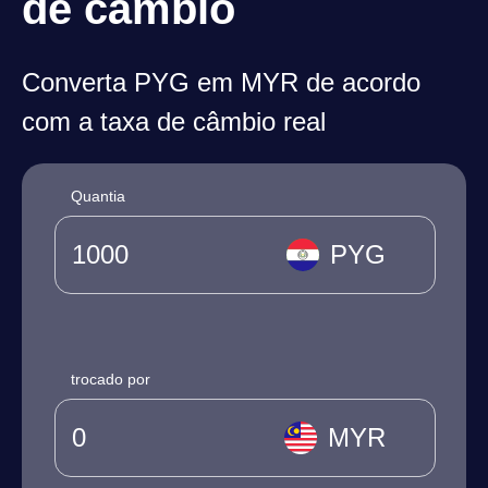
de câmbio
Converta PYG em MYR de acordo
com a taxa de câmbio real
Quantia
PYG
trocado por
MYR