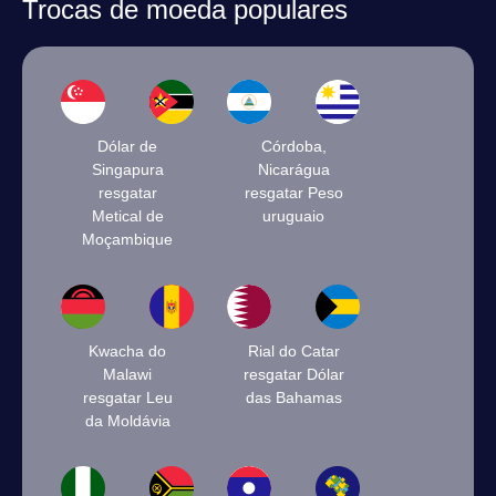
Trocas de moeda populares
Dólar de
Córdoba,
Singapura
Nicarágua
resgatar
resgatar Peso
Metical de
uruguaio
Moçambique
Kwacha do
Rial do Catar
Malawi
resgatar Dólar
resgatar Leu
das Bahamas
da Moldávia