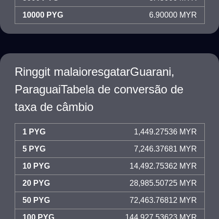
10000 PYG
6.90000 MYR
Ringgit malaioresgatarGuarani,
ParaguaiTabela de conversão de
taxa de câmbio
1 PYG
1,449.27536 MYR
5 PYG
7,246.37681 MYR
10 PYG
14,492.75362 MYR
20 PYG
28,985.50725 MYR
50 PYG
72,463.76812 MYR
100 PYG
144,927.53623 MYR