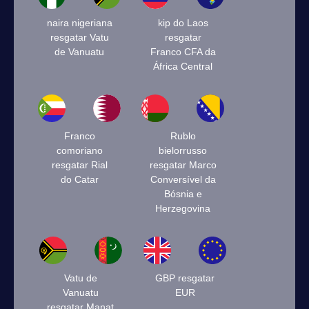
naira nigeriana
kip do Laos
resgatar Vatu
resgatar
de Vanuatu
Franco CFA da
África Central
Franco
Rublo
comoriano
bielorrusso
resgatar Rial
resgatar Marco
do Catar
Conversível da
Bósnia e
Herzegovina
Vatu de
GBP resgatar
Vanuatu
EUR
resgatar Manat