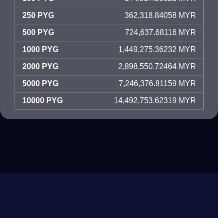
250 PYG
362,318.84058 MYR
500 PYG
724,637.68116 MYR
1000 PYG
1,449,275.36232 MYR
2000 PYG
2,898,550.72464 MYR
5000 PYG
7,246,376.81159 MYR
10000 PYG
14,492,753.62319 MYR