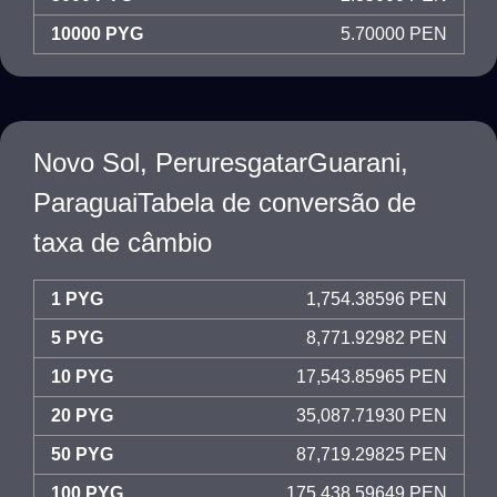
10000 PYG
5.70000 PEN
Novo Sol, PeruresgatarGuarani,
ParaguaiTabela de conversão de
taxa de câmbio
1 PYG
1,754.38596 PEN
5 PYG
8,771.92982 PEN
10 PYG
17,543.85965 PEN
20 PYG
35,087.71930 PEN
50 PYG
87,719.29825 PEN
100 PYG
175,438.59649 PEN