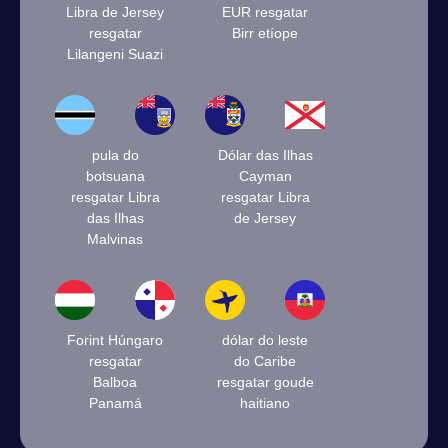
Libra de Jersey
EUR resgatar
resgatar
Birr etíope
Lilangeni Suazi
pula do
Dólar das Ilhas
botsuana
Cayman
resgatar Libra
resgatar Libra
das Ilhas
de Jersey
Malvinas
Forint Húngaro
dólar do leste
resgatar
do Caribe
Balboa
resgatar goude
Panamá
haitiano