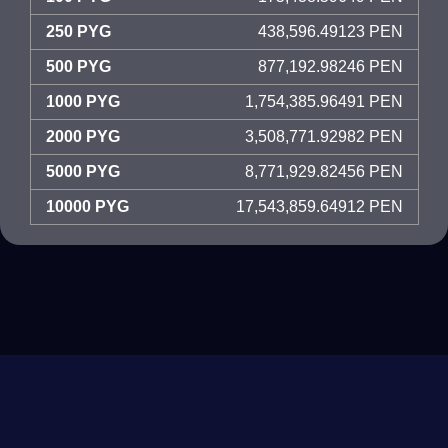
250 PYG
438,596.49123 PEN
500 PYG
877,192.98246 PEN
1000 PYG
1,754,385.96491 PEN
2000 PYG
3,508,771.92982 PEN
5000 PYG
8,771,929.82456 PEN
10000 PYG
17,543,859.64912 PEN