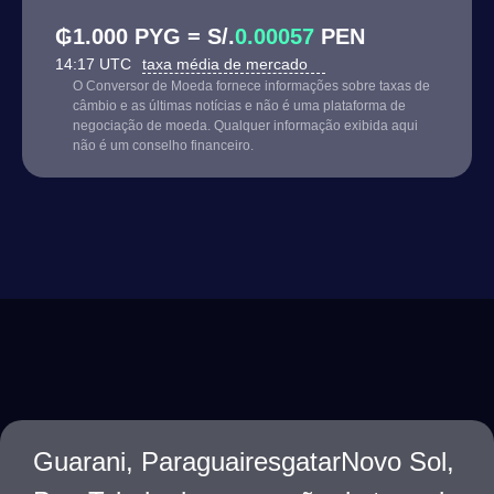
₲1.000 PYG = S/.
0.00057
PEN
14:17 UTC
taxa média de mercado
O Conversor de Moeda fornece informações sobre taxas de
câmbio e as últimas notícias e não é uma plataforma de
negociação de moeda. Qualquer informação exibida aqui
não é um conselho financeiro.
Guarani, ParaguairesgatarNovo Sol,