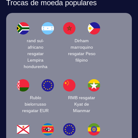
Trocas de moeda populares
rand sul-
Dirham
africano
marroquino
resgatar
resgatar Peso
Lempira
filipino
hondurenha
Rublo
RMB resgatar
bielorrusso
Kyat de
resgatar EUR
Mianmar