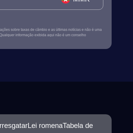
ções sobre taxas de câmbio e as últimas notícias e não é uma
Qualquer informação exibida aqui não é um conselho
resgatarLei romenaTabela de