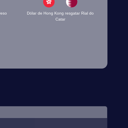
Peso
Dólar de Hong Kong resgatar Rial do
Catar