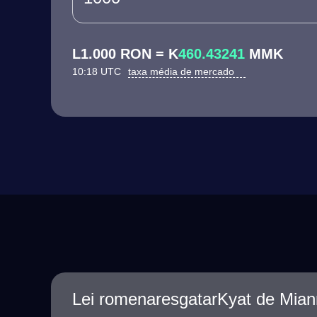
L1.000 RON = K
460.43241
MMK
10:18 UTC
taxa média de mercado
Lei romenaresgatarKyat de Mia