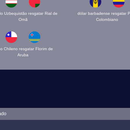
o Uzbequistão resgatar Rial de
dólar barbadense resgatar 
Omã
Colombiano
o Chileno resgatar Florim de
Aruba
ado