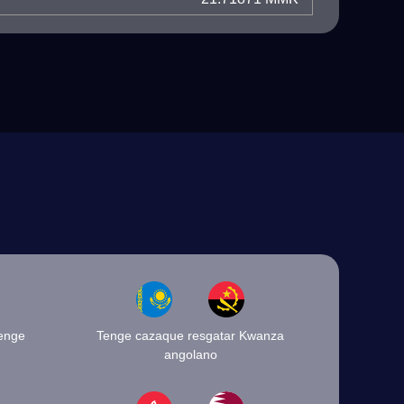
enge
Tenge cazaque resgatar Kwanza
angolano