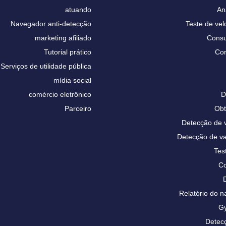
atuando
An
Navegador anti-detecção
Teste de vel
marketing afiliado
Consu
Tutorial prático
Con
Serviços de utilidade pública
mídia social
comércio eletrônico
D
Parceiro
Obt
Detecção de
Detecção de 
Tes
Co
Relatório do
Gy
Detecç