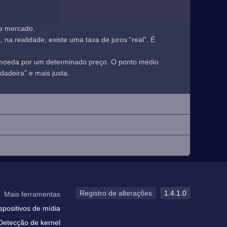
de mercado.
a realidade, existe uma taxa de juros “real”. É
 moeda por um determinado preço. O ponto médio
adeira” e mais justa.
Registro de alterações
1.4.1.0
Mais ferramentas
spositivos de mídia
Detecção de kernel