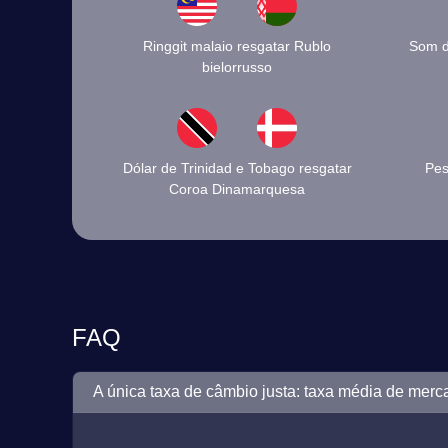
Ringgit malaio resgatar Rublo
Som d
bielorrusso
Dólar de Trinidad e Tobago resgatar
Pes
Coroa Dinamarquesa
FAQ
A única taxa de câmbio justa: taxa média de merc