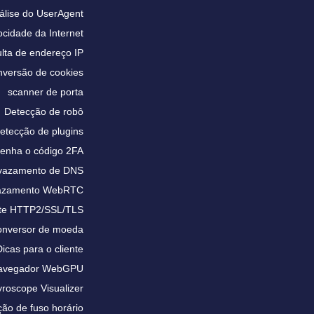
álise do UserAgent
ocidade da Internet
lta de endereço IP
versão de cookies
scanner de porta
Detecção de robô
etecção de plugins
enha o código 2FA
 vazamento de DNS
vazamento WebRTC
te HTTP2/SSL/TLS
nversor de moeda
Dicas para o cliente
 navegador WebGPU
roscope Visualizer
ão de fuso horário