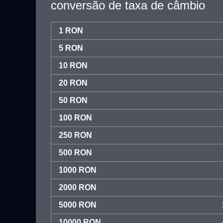
conversão de taxa de câmbio
1 RON
5 RON
10 RON
20 RON
50 RON
100 RON
250 RON
500 RON
1000 RON
2000 RON
5000 RON
10000 RON