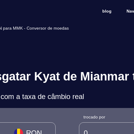
blog
Nav
ON para MMK - Conversor de moedas
sgatar Kyat de Mianmar 
om a taxa de câmbio real
trocado por
RON