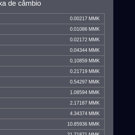
xa de câmbio
0.00217 MMK
0.01086 MMK
0.02172 MMK
0.04344 MMK
0.10859 MMK
0.21719 MMK
0.54297 MMK
1.08594 MMK
2.17187 MMK
4.34374 MMK
10.85936 MMK
21.71871 MMK