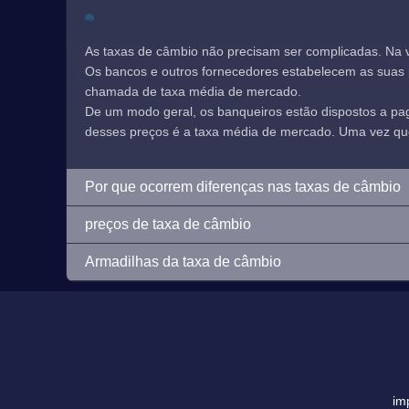
As taxas de câmbio não precisam ser complicadas. Na 
Os bancos e outros fornecedores estabelecem as suas pr
chamada de taxa média de mercado.
De um modo geral, os banqueiros estão dispostos a p
desses preços é a taxa média de mercado. Uma vez que e
Por que ocorrem diferenças nas taxas de câmbio
preços de taxa de câmbio
Armadilhas da taxa de câmbio
im