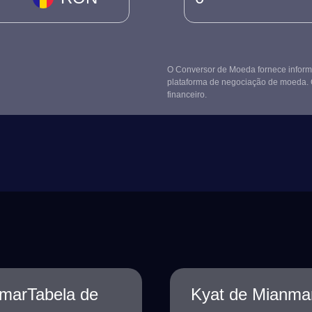
O Conversor de Moeda fornece informa
plataforma de negociação de moeda. 
financeiro.
nmarTabela de
Kyat de Mianmar