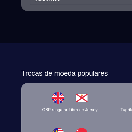
Trocas de moeda populares
GBP resgatar Libra de Jersey
Tugri