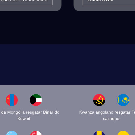
k da Mongólia resgatar Dinar do
Kwanza angolano resgatar T
Kuwait
cazaque