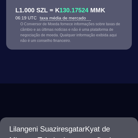
L1.000 SZL = K
130.17524
MMK
06:19 UTC
taxa média de mercado
O Conversor de Moeda fornece informações sobre taxas de
câmbio e as últimas notícias e não é uma plataforma de
negociação de moeda. Qualquer informação exibida aqui
não é um conselho financeiro.
Lilangeni SuaziresgatarKyat de