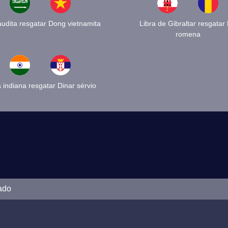
audita resgatar Dong vietnamita
Libra de Gibraltar resgatar 
romena
a indiana resgatar Dinar sérvio
ado