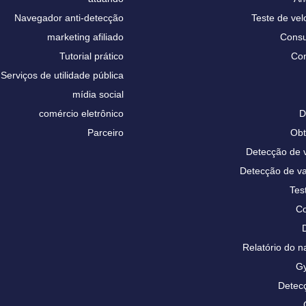
Navegador anti-detecção
Teste de vel
marketing afiliado
Consu
Tutorial prático
Con
Serviços de utilidade pública
mídia social
comércio eletrônico
D
Parceiro
Obt
Detecção de
Detecção de 
Tes
Co
Relatório do
Gy
Detecç