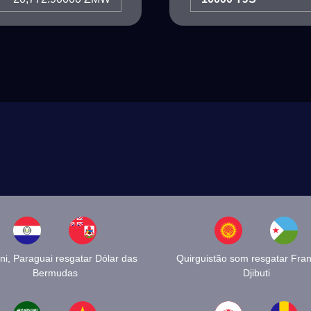
i, Paraguai resgatar Dólar das
Quirguistão som resgatar Fra
Bermudas
Djibuti