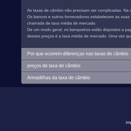
As taxas de câmbio não precisam ser complicadas. Na 
Os bancos e outros fornecedores estabelecem as suas pr
chamada de taxa média de mercado.
De um modo geral, os banqueiros estão dispostos a p
desses preços é a taxa média de mercado. Uma vez que e
Por que ocorrem diferenças nas taxas de câmbio
preços de taxa de câmbio
Armadilhas da taxa de câmbio
im