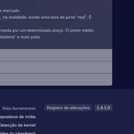
de mercado.
a realidade, existe uma taxa de juros “real”. É
 moeda por um determinado preço. O ponto médio
adeira” e mais justa.
Registro de alterações
1.4.1.0
Mais ferramentas
spositivos de mídia
Detecção de kernel
álise do UserAgent