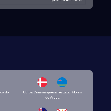
nco do
Coroa Dinamarquesa resgatar Florim
de Aruba