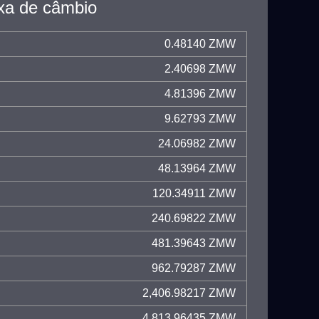
xa de câmbio
0.48140 ZMW
2.40698 ZMW
4.81396 ZMW
9.62793 ZMW
24.06982 ZMW
48.13964 ZMW
120.34911 ZMW
240.69822 ZMW
481.39643 ZMW
962.79287 ZMW
2,406.98217 ZMW
4,813.96435 ZMW