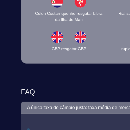
Cólon Costarriquenho resgatar Libra
Rial s
da Ilha de Man
GBP resgatar GBP
rupi
FAQ
A única taxa de câmbio justa: taxa média de merc