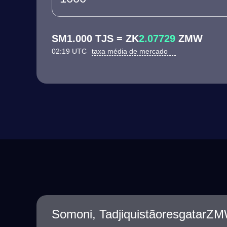
SM1.000 TJS = ZK
2.07729
ZMW
02:19 UTC
taxa média de mercado
Somoni, TadjiquistãoresgatarZ