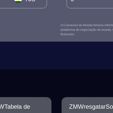
O Conversor de Moeda fornece informa
plataforma de negociação de moeda. 
financeiro.
MWTabela de
ZMWresgatarSom