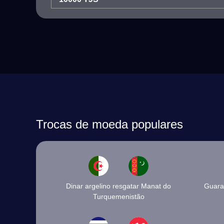
Trocas de moeda populares
Dinar argelino resgatar Manat do
Guaran
Turquemenistão