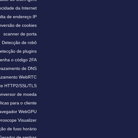
ocidade da Internet
lta de endereço IP
versão de cookies
scanner de porta
Detecção de robô
etecção de plugins
enha o código 2FA
 vazamento de DNS
vazamento WebRTC
te HTTP2/SSL/TLS
nversor de moeda
Dicas para o cliente
 navegador WebGPU
roscope Visualizer
ão de fuso horário
Gerador de senhas