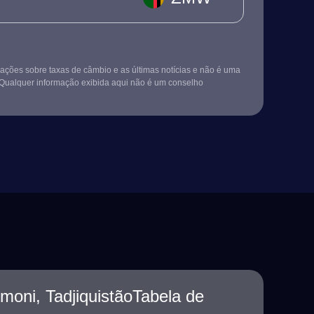
ções sobre taxas de câmbio e as últimas notícias e não é uma
Qualquer informação exibida aqui não é um conselho
oni, TadjiquistãoTabela de