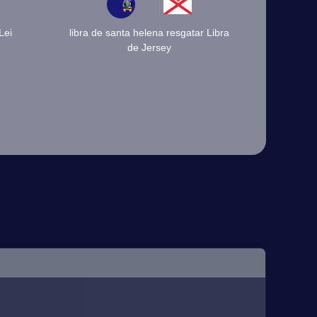
Lei
libra de santa helena resgatar Libra
de Jersey