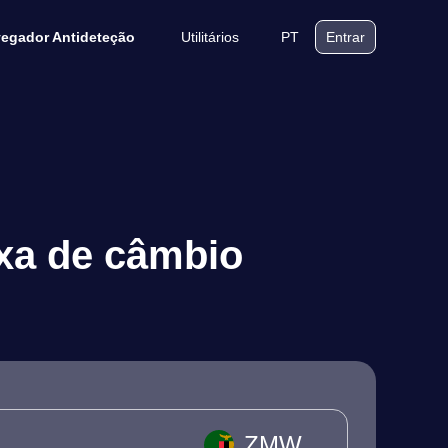
Utilitários
PT
egador Antideteção
Entrar
axa de câmbio
ZMW