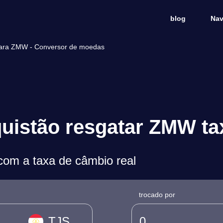
blog
Nav
para ZMW - Conversor de moedas
quistão resgatar ZMW t
om a taxa de câmbio real
trocado por
TJS