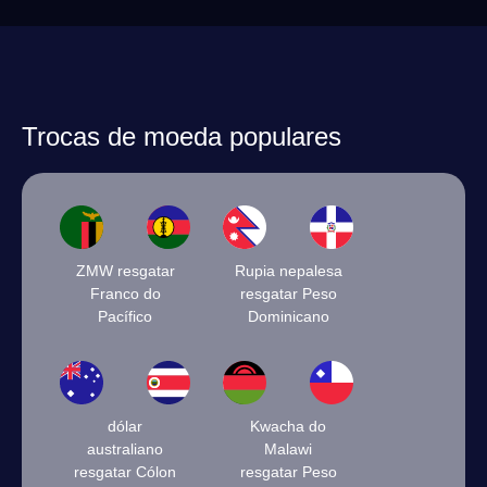
Trocas de moeda populares
ZMW resgatar
Rupia nepalesa
Franco do
resgatar Peso
Pacífico
Dominicano
dólar
Kwacha do
australiano
Malawi
resgatar Cólon
resgatar Peso