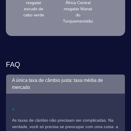
resgatar
África Central
escudo de
resgatar Manat
cabo verde
do
Turquemenistão
FAQ
A única taxa de câmbio justa: taxa média de
mercado
As taxas de câmbio não precisam ser complicadas. Na
verdade, você só precisa se preocupar com uma coisa: a