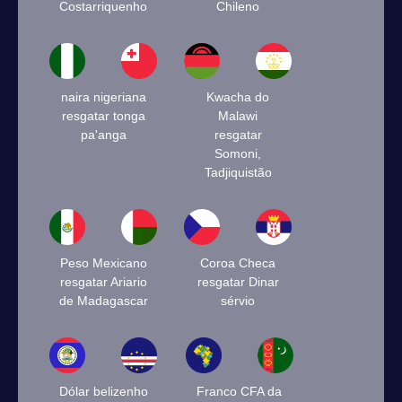
Costarriquenho
Chileno
naira nigeriana
Kwacha do
resgatar tonga
Malawi
pa'anga
resgatar
Somoni,
Tadjiquistão
Peso Mexicano
Coroa Checa
resgatar Ariario
resgatar Dinar
de Madagascar
sérvio
Dólar belizenho
Franco CFA da