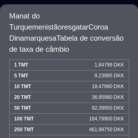
Manat do
TurquemenistãoresgatarCoroa
DinamarquesaTabela de conversão
de taxa de câmbio
1 TMT
1.84799 DKK
5 TMT
9.23995 DKK
10 TMT
18.47990 DKK
20 TMT
36.95980 DKK
50 TMT
92.39950 DKK
100 TMT
184.79900 DKK
250 TMT
461.99750 DKK