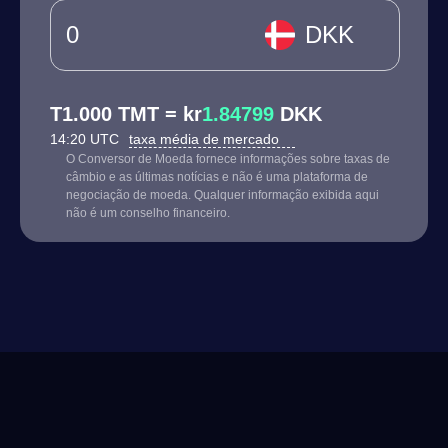
DKK
T1.000 TMT = kr
1.84799
DKK
14:20 UTC
taxa média de mercado
O Conversor de Moeda fornece informações sobre taxas de
câmbio e as últimas notícias e não é uma plataforma de
negociação de moeda. Qualquer informação exibida aqui
não é um conselho financeiro.