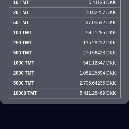
10 TMT
5.41128 DKK
20 TMT
10.82257 DKK
50 TMT
27.05642 DKK
100 TMT
54.11285 DKK
250 TMT
135.28212 DKK
500 TMT
270.56423 DKK
1000 TMT
541.12847 DKK
2000 TMT
1,082.25694 DKK
5000 TMT
2,705.64235 DKK
10000 TMT
5,411.28469 DKK