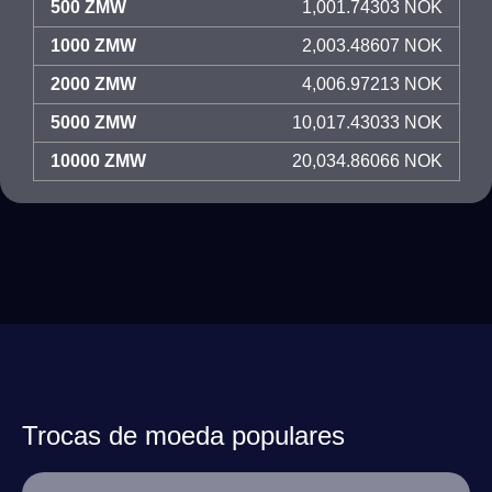
500 ZMW
1,001.74303 NOK
1000 ZMW
2,003.48607 NOK
2000 ZMW
4,006.97213 NOK
5000 ZMW
10,017.43033 NOK
10000 ZMW
20,034.86066 NOK
Trocas de moeda populares