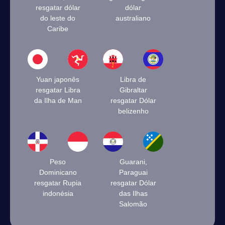
resgatar dólar
dólar
do leste do
australiano
Caribe
Yuan japonês
Libra de
resgatar Libra
Gibraltar
da Ilha de Man
resgatar Dólar
belizenho
Peso
Guarani,
Dominicano
Paraguai
resgatar Rupia
resgatar Dólar
indonésia
das Ilhas
Salomão