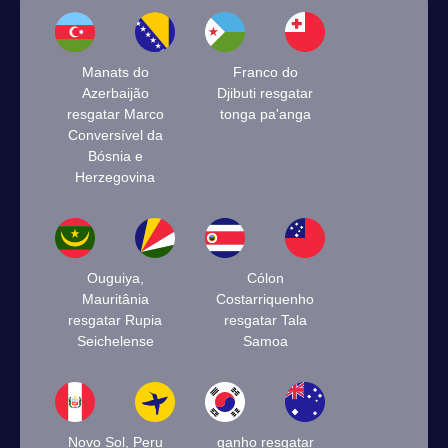
Manats do
Franco do
Azerbaijão
Djibuti resgatar
resgatar Marco
tonga pa'anga
Conversível da
Bósnia e
Herzegovina
Ouguiya,
Cólon
Mauritânia
Costarriquenho
resgatar Rupia
resgatar Tala
Seichelense
Samoa
Novo Sol, Peru
ganho resgatar