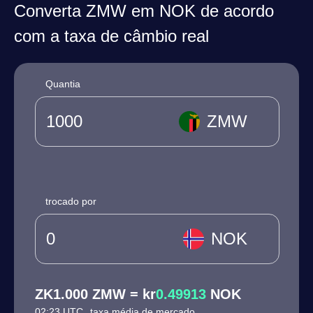
Converta ZMW em NOK de acordo
com a taxa de câmbio real
Quantia
ZMW
trocado por
NOK
ZK1.000 ZMW = kr
0.49913
NOK
02:23 UTC
taxa média de mercado