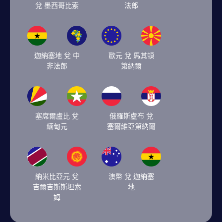
兌 墨西哥比索
法郎
迦納塞地 兌 中
歐元 兌 馬其頓
非法郎
第納爾
塞席爾盧比 兌
俄羅斯盧布 兌
緬甸元
塞爾維亞第納爾
納米比亞元 兌
澳幣 兌 迦納塞
吉爾吉斯斯坦索
地
姆