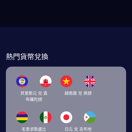
熱門貨幣兌換
貝里斯元 兌 直
越南盾 兌 英鎊
布羅陀鎊
毛里求斯盧比
日元 兌 吉布地