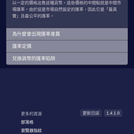
以一定的價格出售這種貨幣。這些價格的中間點就是中間市
場匯率。由於這是市場自然設定的匯率，因此它是「最真
實」且最公平的匯率。
為什麼會出現匯率差異
匯率定價
兌換貨幣的匯率陷阱
更新日誌
1.4.1.0
更多的資源
部落格
瀏覽器指紋