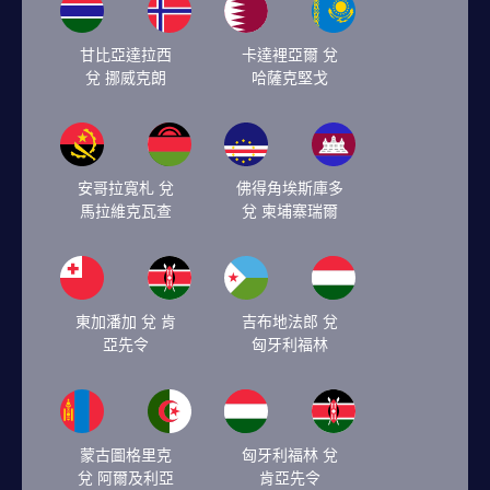
甘比亞達拉西
卡達裡亞爾 兌
兌 挪威克朗
哈薩克堅戈
安哥拉寬札 兌
佛得角埃斯庫多
馬拉維克瓦查
兌 柬埔寨瑞爾
東加潘加 兌 肯
吉布地法郎 兌
亞先令
匈牙利福林
蒙古圖格里克
匈牙利福林 兌
兌 阿爾及利亞
肯亞先令