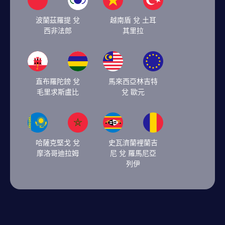
波蘭茲羅提 兌
越南盾 兌 土耳
西非法郎
其里拉
直布羅陀鎊 兌
馬來西亞林吉特
毛里求斯盧比
兌 歐元
哈薩克堅戈 兌
史瓦濟蘭裡蘭吉
摩洛哥迪拉姆
尼 兌 羅馬尼亞
列伊