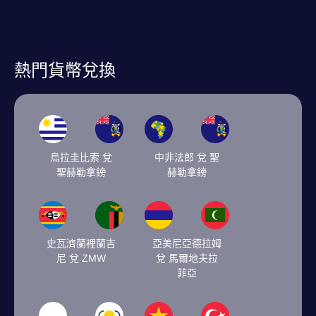
熱門貨幣兌換
烏拉圭比索 兌
中非法郎 兌 聖
聖赫勒拿鎊
赫勒拿鎊
史瓦濟蘭裡蘭吉
亞美尼亞德拉姆
尼 兌 ZMW
兌 馬爾地夫拉
菲亞