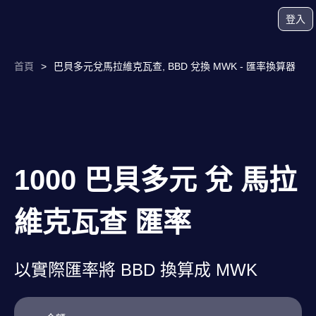
登入
首頁
>
巴貝多元兌馬拉維克瓦查, BBD 兌換 MWK - 匯率換算器
1000 巴貝多元 兌 馬拉
維克瓦查 匯率
以實際匯率將 BBD 換算成 MWK