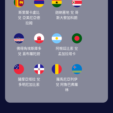
斯里蘭卡盧比
迦納塞地 兌 哥
兌 亞美尼亞德
斯大黎加科朗
拉姆
佛得角埃斯庫多
阿根廷比索 兌
兌 直布羅陀鎊
孟加拉塔卡
薩摩亞塔拉 兌
羅馬尼亞列伊
多明尼加比索
兌 阿魯巴弗羅
林