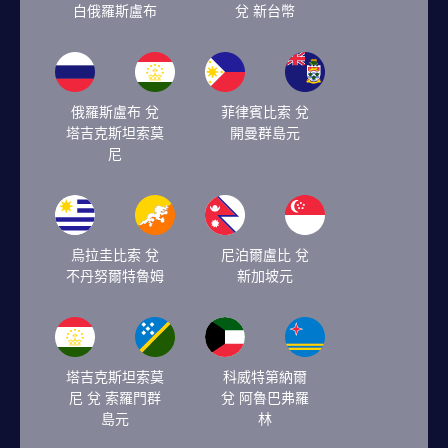
白俄羅斯盧布
兌 新台幣
俄羅斯盧布 兌
菲律賓比索 兌
塔吉克斯坦索莫
開曼群島元
尼
烏拉圭比索 兌
尼泊爾盧比 兌
不丹努爾特魯姆
新加坡元
塔吉克斯坦索莫
科威特第納爾
尼 兌 索羅門群
兌 阿魯巴弗羅
島元
林