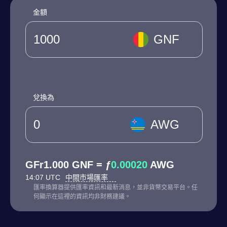
金額
GNF
兌換為
AWG
GFr1.000 GNF = ƒ
0.00020
AWG
14:07 UTC
中間市場匯率
匯率換算器提供匯率資訊和最新消息，並非貨幣交易平台。任
何顯示在這裡的資訊均非財務建議。