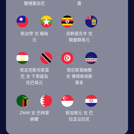
蘭裡蘭吉尼
盾
新台幣 兌 緬甸
烏幹達先令 兌
元
開曼群島元
塔吉克斯坦索莫
突尼斯第納爾
尼 兌 千里達及
兌 佛得角埃斯
托巴哥元
庫多
ZMW 兌 巴林第
新加坡元 兌 巴
納爾
拉圭瓜拉尼