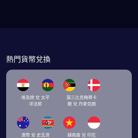
熱門貨幣兌換
埃及鎊 兌 太平
莫三比克梅蒂卡
洋法郎
爾 兌 丹麥克朗
澳幣 兌 史瓦濟
越南盾 兌 印尼