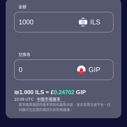
金額
ILS
兌換為
GIP
₪1.000 ILS = £
0.24702
GIP
10:09 UTC
中間市場匯率
匯率換算器提供匯率資訊和最新消息，並非貨幣交易平台。任
何顯示在這裡的資訊均非財務建議。