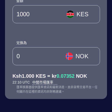
金額
KES
兌換為
NOK
Ksh1.000 KES = kr
0.07352
NOK
22:10 UTC
中間市場匯率
匯率換算器提供匯率資訊和最新消息，並非貨幣交易平台。任
何顯示在這裡的資訊均非財務建議。