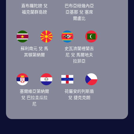
直布羅陀鎊 兌
巴布亞紐幾內亞
福克蘭群島鎊
亞基那 兌 塞席
爾盧比
蘇利南元 兌 馬
史瓦濟蘭裡蘭吉
其頓第納爾
尼 兌 馬爾地夫
拉菲亞
塞爾維亞第納爾
荷屬安的列斯盾
兌 巴拉圭瓜拉
兌 捷克克朗
尼