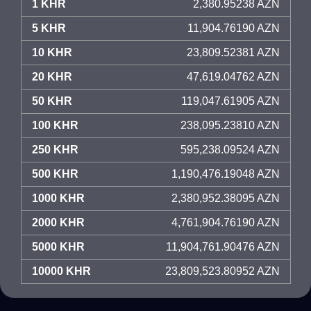
1 KHR
2,380.95238 AZN
5 KHR
11,904.76190 AZN
10 KHR
23,809.52381 AZN
20 KHR
47,619.04762 AZN
50 KHR
119,047.61905 AZN
100 KHR
238,095.23810 AZN
250 KHR
595,238.09524 AZN
500 KHR
1,190,476.19048 AZN
1000 KHR
2,380,952.38095 AZN
2000 KHR
4,761,904.76190 AZN
5000 KHR
11,904,761.90476 AZN
10000 KHR
23,809,523.80952 AZN