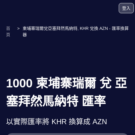
登入
首
>
柬埔寨瑞爾兌亞塞拜然馬納特, KHR 兌換 AZN - 匯率換算
頁
器
1000 柬埔寨瑞爾 兌 亞
塞拜然馬納特 匯率
以實際匯率將 KHR 換算成 AZN