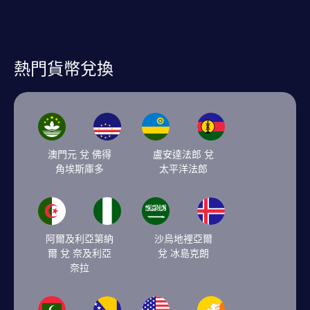
熱門貨幣兌換
澳門元 兌 佛得
盧安達法郎 兌
角埃斯庫多
太平洋法郎
阿爾及利亞第納
沙烏地裡亞爾
爾 兌 奈及利亞
兌 冰島克朗
奈拉