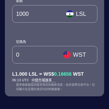
金額
LSL
兌換為
WST
L1.000 LSL = WS$
0.16656
WST
06:13 UTC
中間市場匯率
匯率換算器提供匯率資訊和最新消息，並非貨幣交易平台。任
何顯示在這裡的資訊均非財務建議。