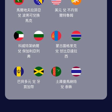
馬爾地夫拉菲亞
美元 兌 不丹努
兌 波黑可兌換
爾特魯姆
馬克
科威特第納爾
蒙古圖格里克
兌 保加利亞列
兌 甘比亞達拉
弗
西
巴貝多元 兌 牙
土庫曼馬納特
買加幣
兌 泰銖