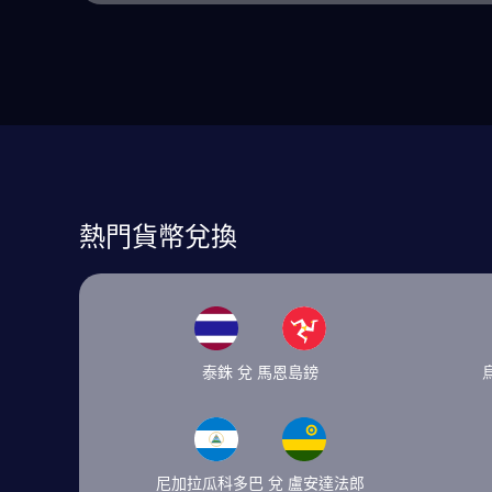
熱門貨幣兌換
泰銖 兌 馬恩島鎊
尼加拉瓜科多巴 兌 盧安達法郎