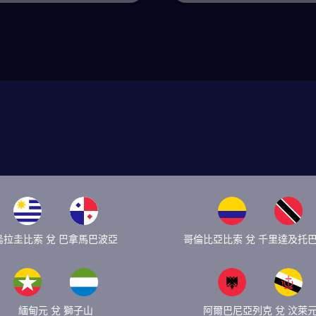
烏拉圭比索 兌 巴拿馬巴波亞
哥倫比亞比索 兌 千里達及托
緬甸元 兌 獅子山
阿爾巴尼亞列克 兌 汶萊