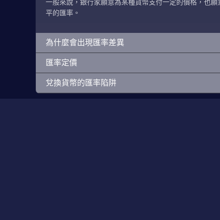
一般來說，銀行家願意為某種貨幣支付一定的價格，也願
平的匯率。
為什麼會出現匯率差異
匯率定價
兌換貨幣的匯率陷阱