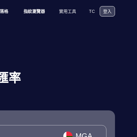
實用工具
TC
落格
指紋瀏覽器
登入
 匯率
MGA