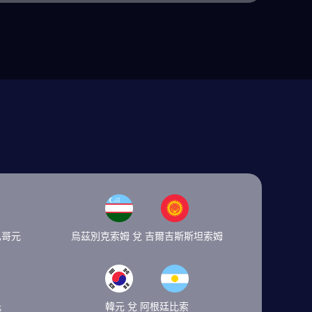
巴哥元
烏茲別克索姆 兌 吉爾吉斯斯坦索姆
元
韓元 兌 阿根廷比索