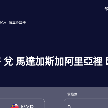
部
GA - 匯率換算器
特 兌 馬達加斯加阿里亞裡
兌換為
MYR