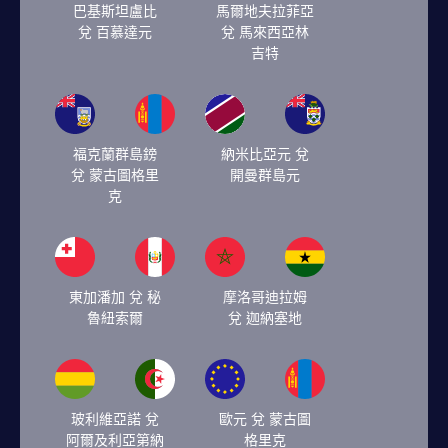
巴基斯坦盧比
馬爾地夫拉菲亞
兌 百慕達元
兌 馬來西亞林
吉特
福克蘭群島鎊
納米比亞元 兌
兌 蒙古圖格里
開曼群島元
克
東加潘加 兌 秘
摩洛哥迪拉姆
魯紐索爾
兌 迦納塞地
玻利維亞諾 兌
歐元 兌 蒙古圖
阿爾及利亞第納
格里克