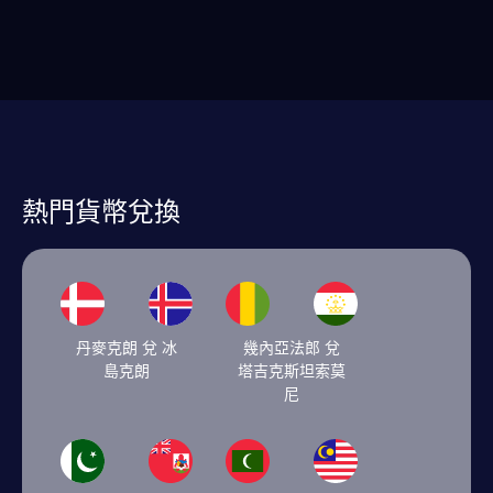
熱門貨幣兌換
丹麥克朗 兌 冰
幾內亞法郎 兌
島克朗
塔吉克斯坦索莫
尼