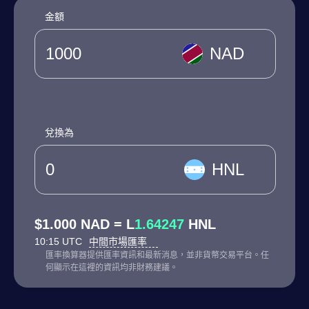
金額
NAD
兌換為
HNL
$1.000 NAD = L
1.64247
HNL
10:15 UTC
中間市場匯率
匯率換算器提供匯率資訊和最新消息，並非貨幣交易平台。任
何顯示在這裡的資訊均非財務建議。