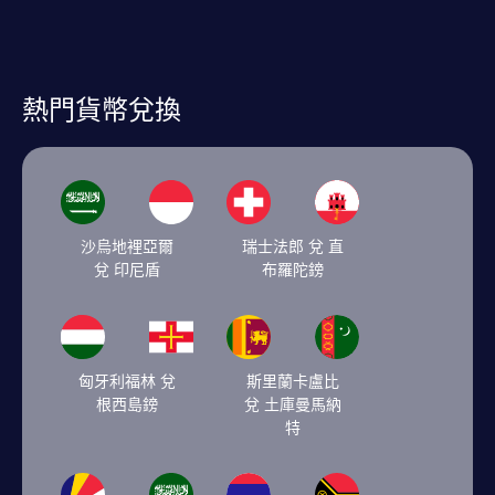
熱門貨幣兌換
沙烏地裡亞爾
瑞士法郎 兌 直
兌 印尼盾
布羅陀鎊
匈牙利福林 兌
斯里蘭卡盧比
根西島鎊
兌 土庫曼馬納
特