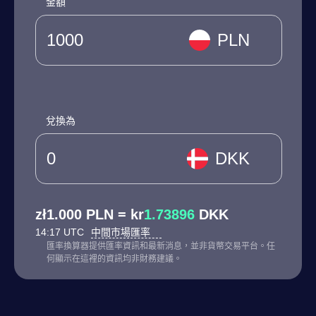
金額
PLN
兌換為
DKK
zł1.000 PLN = kr
1.73896
DKK
14:17 UTC
中間市場匯率
匯率換算器提供匯率資訊和最新消息，並非貨幣交易平台。任
何顯示在這裡的資訊均非財務建議。