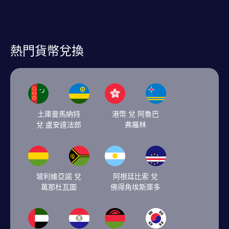
熱門貨幣兌換
土庫曼馬納特
港幣 兌 阿魯巴
兌 盧安達法郎
弗羅林
玻利維亞諾 兌
阿根廷比索 兌
萬那杜瓦圖
佛得角埃斯庫多