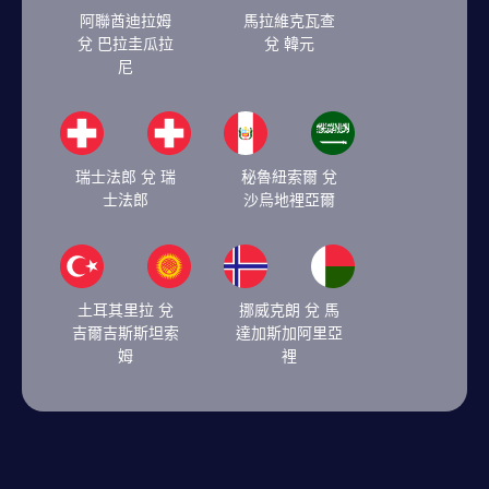
阿聯酋迪拉姆
馬拉維克瓦查
兌 巴拉圭瓜拉
兌 韓元
尼
瑞士法郎 兌 瑞
秘魯紐索爾 兌
士法郎
沙烏地裡亞爾
土耳其里拉 兌
挪威克朗 兌 馬
吉爾吉斯斯坦索
達加斯加阿里亞
姆
裡