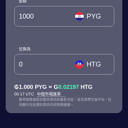
金額
PYG
兌換為
HTG
₲1.000 PYG = G
0.02197
HTG
00:17 UTC
中間市場匯率
匯率換算器提供匯率資訊和最新消息，並非貨幣交易平台。任
何顯示在這裡的資訊均非財務建議。