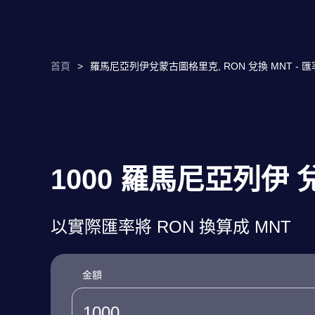
首頁
>
羅馬尼亞列伊兌蒙古圖格里克, RON 兌換 MNT - 
1000 羅馬尼亞列伊
以實際匯率將 RON 換算成 MNT
金額