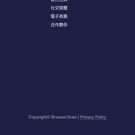
社交媒體
電子商務
合作夥伴
Copyright© BrowserScan
|
Privacy Policy