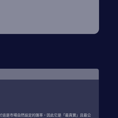
於這是市場自然設定的匯率，因此它是「最真實」且最公