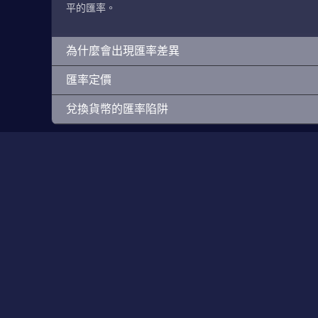
平的匯率。
為什麼會出現匯率差異
匯率定價
兌換貨幣的匯率陷阱