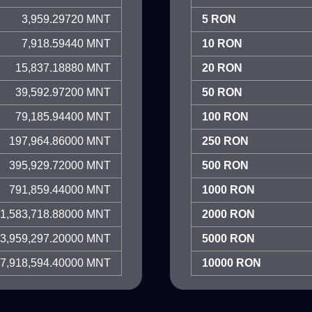
3,959.29720 MNT
5 RON
7,918.59440 MNT
10 RON
15,837.18880 MNT
20 RON
39,592.97200 MNT
50 RON
79,185.94400 MNT
100 RON
197,964.86000 MNT
250 RON
395,929.72000 MNT
500 RON
791,859.44000 MNT
1000 RON
1,583,718.88000 MNT
2000 RON
3,959,297.20000 MNT
5000 RON
7,918,594.40000 MNT
10000 RON