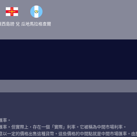
根西島鎊 兌 瓜地馬拉格查爾
匯率。
匯率。但實際上，存在一個「實際」利率。它被稱為中間市場利率。
意以一定的價格出售這種貨幣。這些價格的中間點就是中間市場匯率。由