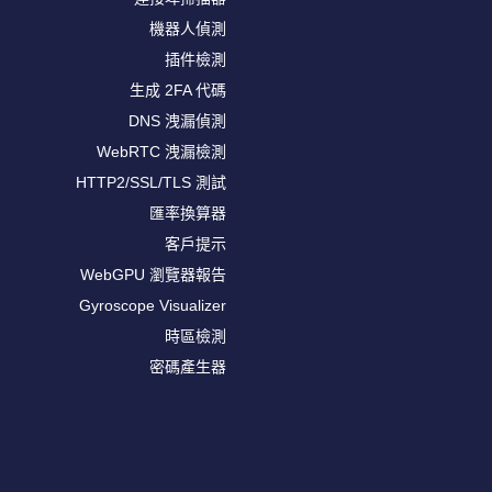
機器人偵測
插件檢測
生成 2FA 代碼
DNS 洩漏偵測
WebRTC 洩漏檢測
HTTP2/SSL/TLS 測試
匯率換算器
客戶提示
WebGPU 瀏覽器報告
Gyroscope Visualizer
時區檢測
密碼產生器