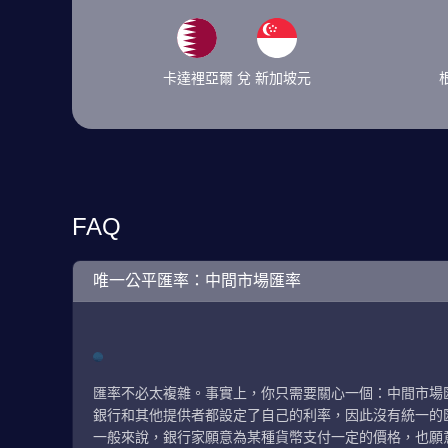
卡達裡亞爾 兌 新加坡元
FAQ
唯一公平匯率：中間市場匯率
匯率不必太複雜。事實上，你只需要關心一個：中間市場
銀行和其他提供者都設定了自己的利率，因此沒有統一的
一般來說，銀行家願意為某種貨幣支付一定的價格，也願