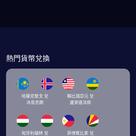
熱門貨幣兌換
哈薩克堅戈 兌
賴比瑞亞元 兌
冰島克朗
盧安達法郎
匈牙利福林 兌
菲律賓比索 兌