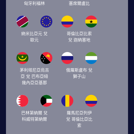
匈牙利福林
塞席爾盧比
納米比亞元 兌
哥倫比亞比索
歐元
兌 迦納塞地
茅利塔尼亞烏吉
俄羅斯盧布 兌
亞 兌 巴布亞紐
獅子山
幾內亞亞基那
巴林第納爾 兌
羅馬尼亞列伊
科威特第納爾
兌 哥倫比亞比
索