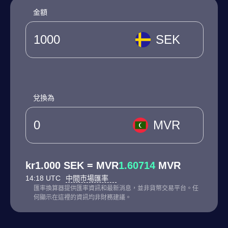
金額
SEK
兌換為
MVR
kr1.000 SEK = MVR
1.60714
MVR
14:18 UTC
中間市場匯率
匯率換算器提供匯率資訊和最新消息，並非貨幣交易平台。任
何顯示在這裡的資訊均非財務建議。