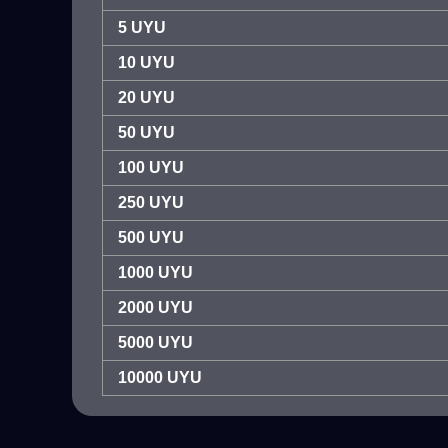
5 UYU
10 UYU
20 UYU
50 UYU
100 UYU
250 UYU
500 UYU
1000 UYU
2000 UYU
5000 UYU
10000 UYU