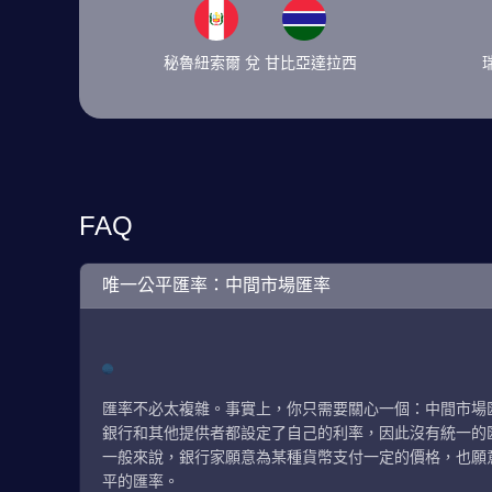
秘魯紐索爾 兌 甘比亞達拉西
FAQ
唯一公平匯率：中間市場匯率
匯率不必太複雜。事實上，你只需要關心一個：中間市場
銀行和其他提供者都設定了自己的利率，因此沒有統一的
一般來說，銀行家願意為某種貨幣支付一定的價格，也願
平的匯率。