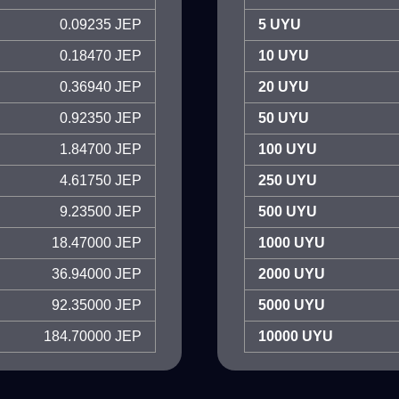
0.09235 JEP
5 UYU
0.18470 JEP
10 UYU
0.36940 JEP
20 UYU
0.92350 JEP
50 UYU
1.84700 JEP
100 UYU
4.61750 JEP
250 UYU
9.23500 JEP
500 UYU
18.47000 JEP
1000 UYU
36.94000 JEP
2000 UYU
92.35000 JEP
5000 UYU
184.70000 JEP
10000 UYU