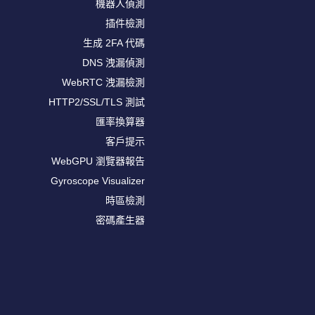
機器人偵測
插件檢測
生成 2FA 代碼
DNS 洩漏偵測
WebRTC 洩漏檢測
HTTP2/SSL/TLS 測試
匯率換算器
客戶提示
WebGPU 瀏覽器報告
Gyroscope Visualizer
時區檢測
密碼產生器