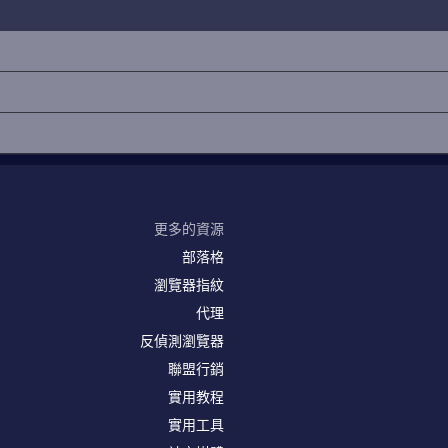
更多的資源
部落格
瀏覽器指紋
代理
反偵測瀏覽器
聯盟行銷
實用教程
實用工具