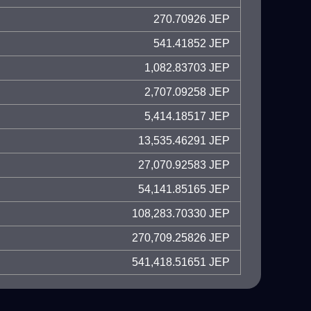
270.70926 JEP
541.41852 JEP
1,082.83703 JEP
2,707.09258 JEP
5,414.18517 JEP
13,535.46291 JEP
27,070.92583 JEP
54,141.85165 JEP
108,283.70330 JEP
270,709.25826 JEP
541,418.51651 JEP