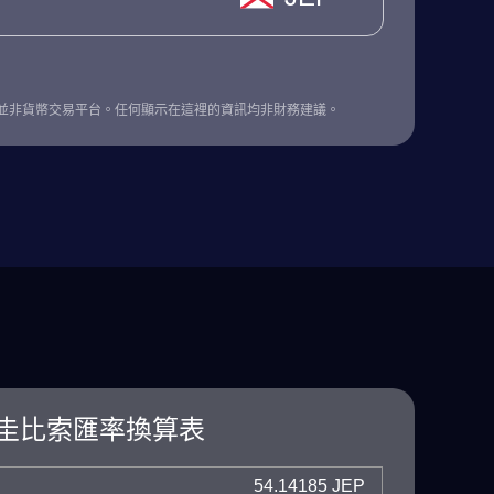
並非貨幣交易平台。任何顯示在這裡的資訊均非財務建議。
圭比索匯率換算表
54.14185 JEP