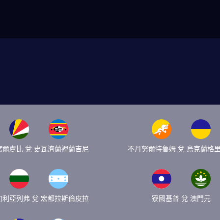
席爾盧比 兌 史瓦濟蘭裡蘭吉尼
不丹努爾特魯姆 兌 烏克蘭格
加利亞列弗 兌 宏都拉斯倫皮拉
寮國基普 兌 澳門元