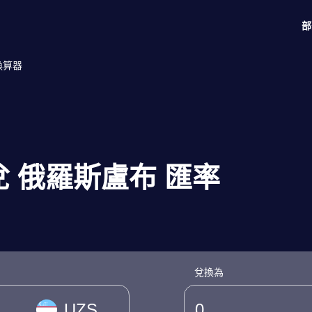
部
換算器
 兌 俄羅斯盧布 匯率
兌換為
UZS