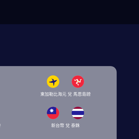
東加勒比海元 兌 馬恩島鎊
鎊
新台幣 兌 泰銖