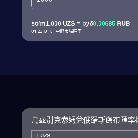
so'm1.000 UZS = руб
0.00685
RUB
04:22 UTC
中間市場匯率
烏茲別克索姆兌俄羅斯盧布匯率
1 UZS