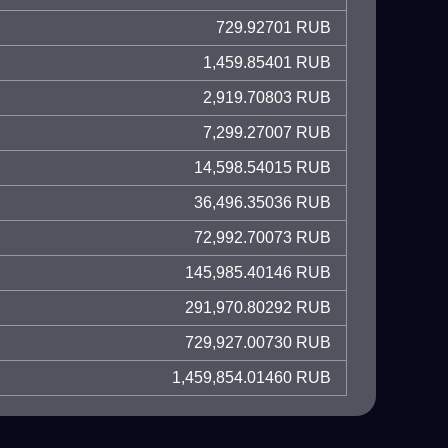
729.92701 RUB
1,459.85401 RUB
2,919.70803 RUB
7,299.27007 RUB
14,598.54015 RUB
36,496.35036 RUB
72,992.70073 RUB
145,985.40146 RUB
291,970.80292 RUB
729,927.00730 RUB
1,459,854.01460 RUB