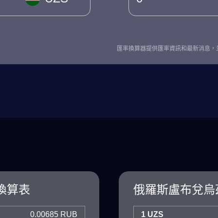
匯率換算器提供匯率資訊和最新消息，
換算表
俄羅斯盧布兌烏
0.00685 RUB
1 UZS