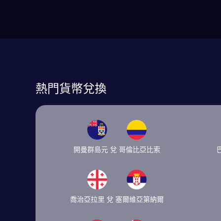
熱門貨幣兌換
開曼群島元 兌 哥倫比亞比索
喬治亞拉里 兌 塞爾維亞第納爾