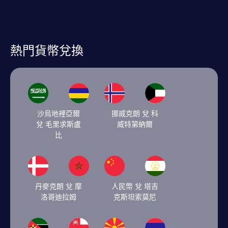
熱門貨幣兌換
沙烏地裡亞爾
挪威克朗 兌 科
兌 毛里求斯盧
威特第納爾
比
丹麥克朗 兌 摩
人民幣 兌 塔吉
洛哥迪拉姆
克斯坦索莫尼