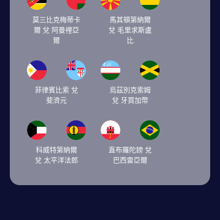
莫三比克梅蒂卡
馬其頓第納爾
爾 兌 阿曼裡亞
兌 毛里求斯盧
爾
比
菲律賓比索 兌
烏茲別克索姆
斐濟元
兌 牙買加幣
科威特第納爾
直布羅陀鎊 兌
兌 太平洋法郎
巴西雷亞爾