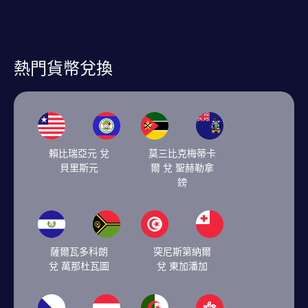
熱門貨幣兌換
賴比瑞亞元 兌
莫三比克梅蒂卡
貝里斯元
爾 兌 聖赫勒拿
鎊
薩爾瓦多科朗
突尼斯第納爾
兌 萬那杜瓦圖
兌 東加潘加