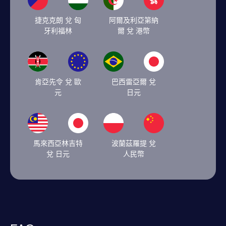
捷克克朗 兌 匈
阿爾及利亞第納
牙利福林
爾 兌 港幣
肯亞先令 兌 歐
巴西雷亞爾 兌
元
日元
馬來西亞林吉特
波蘭茲羅提 兌
兌 日元
人民幣