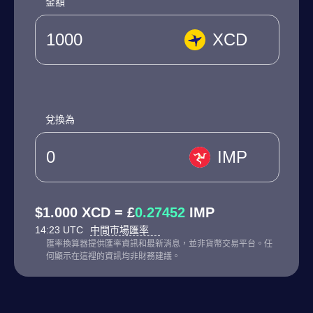
金額
XCD
兌換為
IMP
$1.000 XCD = £
0.27452
IMP
14:23 UTC
中間市場匯率
匯率換算器提供匯率資訊和最新消息，並非貨幣交易平台。任
何顯示在這裡的資訊均非財務建議。