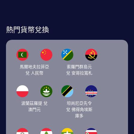
熱門貨幣兌換
馬爾地夫拉菲亞
索羅門群島元
兌 人民幣
兌 安哥拉寬札
波蘭茲羅提 兌
坦尚尼亞先令
澳門元
兌 佛得角埃斯
庫多