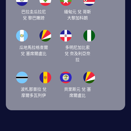
巴拉圭瓜拉尼
緬甸元 兌 哥斯
兌 黎巴嫩鎊
大黎加科朗
瓜地馬拉格查爾
多明尼加比索
兌 塞席爾盧比
兌 奈及利亞奈
拉
波札那普拉 兌
貝里斯元 兌 塞
摩爾多瓦列伊
席爾盧比