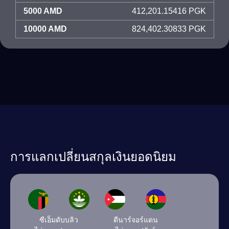
5000 AMD
412,201.15416 PGK
10000 AMD
824,402.30833 PGK
การแลกเปลี่ยนสกุลเงินยอดนิยม
ซีเอ็มดับบลิว
ดีนาร์จอร์แดน