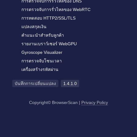
การตรวจจับการรั่วไหลของ DNS
การตรวจจับการรั่วไหลของ WebRTC
การทดสอบ HTTP2/SSL/TLS
แปลงสกุลเงิน
คำแนะนำสำหรับลูกค้า
รายงานเบราว์เซอร์ WebGPU
Gyroscope Visualizer
การตรวจจับโซนเวลา
เครื่องสร้างรหัสผ่าน
บันทึกการเปลี่ยนแปลง
1.4.1.0
Copyright© BrowserScan
|
Privacy Policy