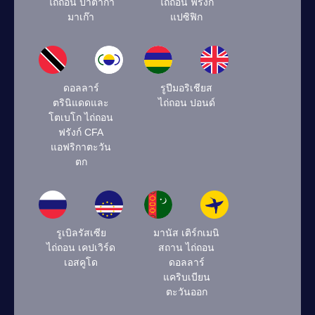
ไถ่ถอน ปาตากา
ไถ่ถอน ฟรังก์
มาเก๊า
แปซิฟิก
ดอลลาร์
รูปีมอริเชียส
ตรินิแดดและ
ไถ่ถอน ปอนด์
โตเบโก ไถ่ถอน
ฟรังก์ CFA
แอฟริกาตะวัน
ตก
รูเบิลรัสเซีย
มานัส เติร์กเมนิ
ไถ่ถอน เคปเวิร์ด
สถาน ไถ่ถอน
เอสคูโด
ดอลลาร์
แคริบเบียน
ตะวันออก