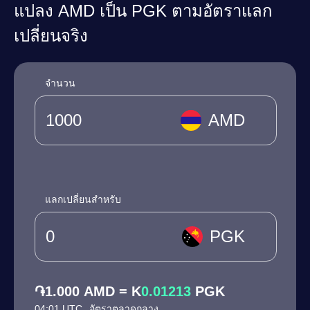
แปลง AMD เป็น PGK ตามอัตราแลก
เปลี่ยนจริง
จำนวน
AMD
แลกเปลี่ยนสำหรับ
PGK
֏1.000 AMD = K
0.01213
PGK
04:01 UTC
อัตราตลาดกลาง