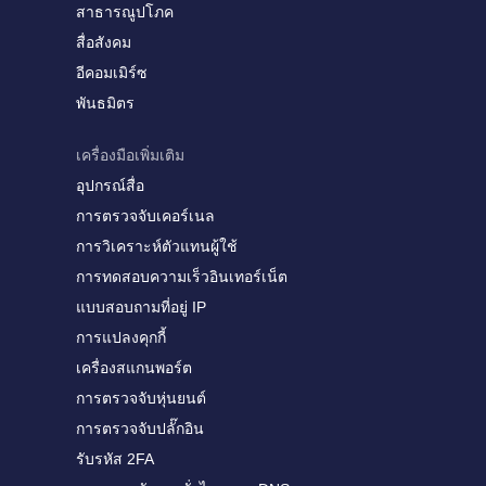
สาธารณูปโภค
สื่อสังคม
อีคอมเมิร์ซ
พันธมิตร
เครื่องมือเพิ่มเติม
อุปกรณ์สื่อ
การตรวจจับเคอร์เนล
การวิเคราะห์ตัวแทนผู้ใช้
การทดสอบความเร็วอินเทอร์เน็ต
แบบสอบถามที่อยู่ IP
การแปลงคุกกี้
เครื่องสแกนพอร์ต
การตรวจจับหุ่นยนต์
การตรวจจับปลั๊กอิน
รับรหัส 2FA