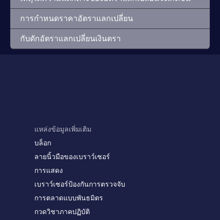
การกำหนดราคาอัตราแลกเปลี่ยน
กับดักอัตราแลกเปลี่ยนเงินตรา
แหล่งข้อมูลเพิ่มเติม
บล็อก
ลายนิ้วมือของเบราว์เซอร์
การแสดง
เบราว์เซอร์ป้องกันการตรวจจับ
การตลาดแบบพันธมิตร
กวดวิชาภาคปฏิบัติ