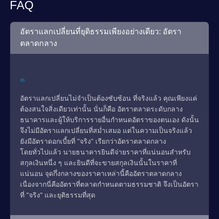
FAQ
อัตราแลกเปลี่ยนที่ยุติธรรมเพียงอย่างเดียว: อัตรา
ตลาดกลาง
อัตราแลกเปลี่ยนไม่จำเป็นต้องซับซ้อน ที่จริงแล้ว คุณเพียงแค่
ต้องสนใจสิ่งเดียวเท่านั้น นั่นก็คือ อัตราตลาดระดับกลาง
ธนาคารและผู้ให้บริการรายอื่นกำหนดอัตราของตนเอง ดังนั้น
จึงไม่มีอัตราแลกเปลี่ยนที่สม่ำเสมอ แต่ในความเป็นจริงแล้ว
ยังมีอัตราดอกเบี้ยที่ "จริง" เรียกว่าอัตราตลาดกลาง
โดยทั่วไปแล้ว นายธนาคารยินดีจ่ายราคาที่แน่นอนสำหรับ
สกุลเงินหนึ่ง ๆ และยินดีที่จะขายสกุลเงินนั้นในราคาที่
แน่นอน จุดกึ่งกลางของราคาเหล่านี้คืออัตราตลาดกลาง
เนื่องจากนี่คืออัตราที่ตลาดกำหนดตามธรรมชาติ จึงเป็นอัตรา
ที่ "จริง" และยุติธรรมที่สุด