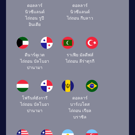
ดอลลาร์
ดอลลาร์
นิวซีแลนด์
นิวซีแลนด์
ไถ่ถอน รูปี
ไถ่ถอน กีบลาว
อินเดีย
ดีนาร์คูเวต
ราเฟีย มัลดีฟส์
ไถ่ถอน บัลโบอา
ไถ่ถอน ลีร่าตุรกี
ปานามา
โฟรินท์ฮังการี
ดอลลาร์
ไถ่ถอน บัลโบอา
บาร์เบโดส
ปานามา
ไถ่ถอน เรียล
บราซิล