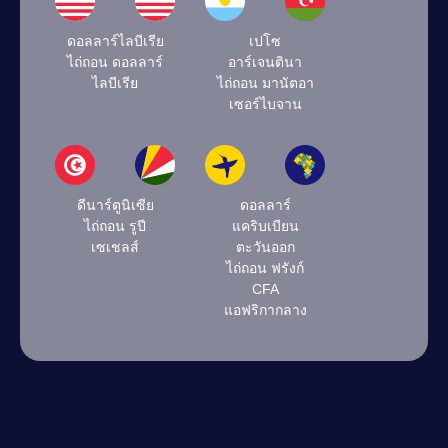
ดอลลาร์ไลบีเรีย
เปโซ
ไถ่ถอน ดอลลาร์
อาร์เจนตินา
ไลบีเรีย
ไถ่ถอน มานัตอา
เซอร์ไบจาน
ดีนาร์ตูนิเซีย
ดอลลาร์
ไถ่ถอน รูปี
แคริบเบียน
เซเชลส์
ตะวันออก
ไถ่ถอน ฟรังก์
CFA
แอฟริกากลาง