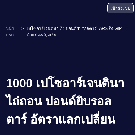
เข้าสู่ระบบ
หน้า
>
เปโซอาร์เจนตินา ถึง ปอนด์ยิบรอลตาร์, ARS ถึง GIP -
แรก
ตัวแปลงสกุลเงิน
1000 เปโซอาร์เจนตินา
ไถ่ถอน ปอนด์ยิบรอล
ตาร์ อัตราแลกเปลี่ยน