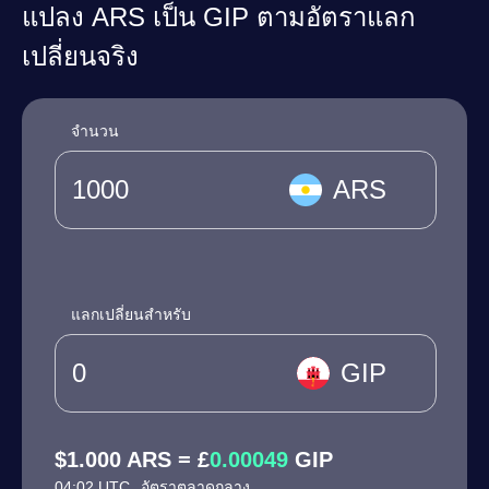
แปลง ARS เป็น GIP ตามอัตราแลก
เปลี่ยนจริง
จำนวน
ARS
แลกเปลี่ยนสำหรับ
GIP
$1.000 ARS = £
0.00049
GIP
04:02 UTC
อัตราตลาดกลาง