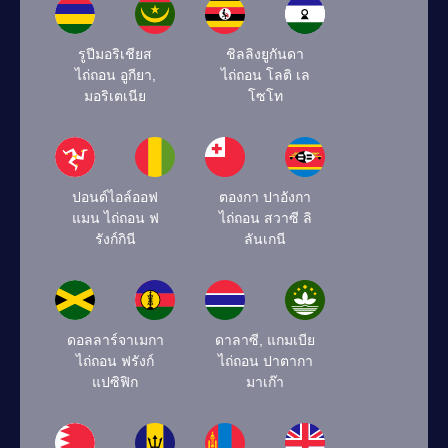
รูปีมอริเชียส
ชิลลิงยูกันดา
ไถ่ถอน อูกียา,
ไถ่ถอน โลติ เล
มอริเตเนีย
โซโท
ปอนด์ไอล์ออฟ
ตองกา ปาอังกา
แมน ไถ่ถอน ฟ
ไถ่ถอน สวาซี ลิ
รังก์กินี
ลันเกนี
ดอลลาร์จาเมกา
ดาลาซี, แกมเบีย
ไถ่ถอน ฟรังก์
ไถ่ถอน ปาตากา
แปซิฟิก
มาเก๊า