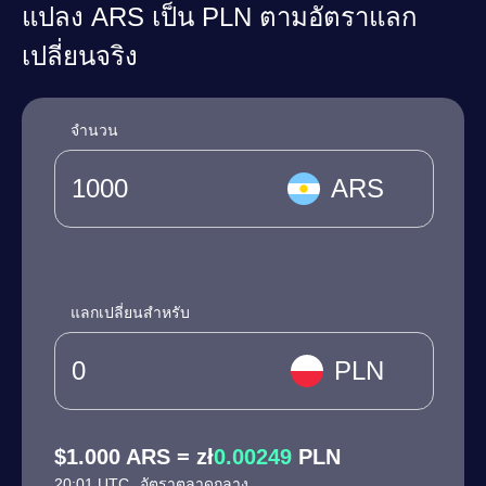
แปลง ARS เป็น PLN ตามอัตราแลก
เปลี่ยนจริง
จำนวน
ARS
แลกเปลี่ยนสำหรับ
PLN
$1.000 ARS = zł
0.00249
PLN
20:01 UTC
อัตราตลาดกลาง