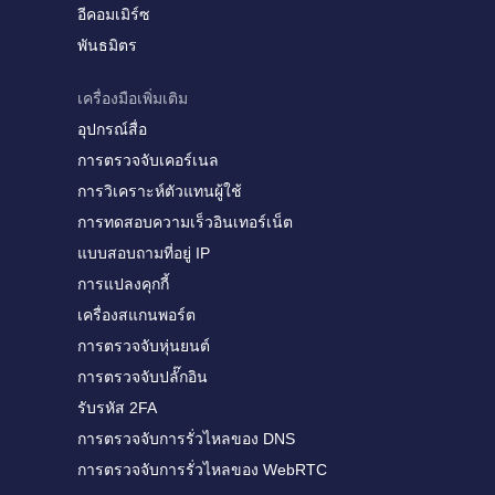
อีคอมเมิร์ซ
พันธมิตร
เครื่องมือเพิ่มเติม
อุปกรณ์สื่อ
การตรวจจับเคอร์เนล
การวิเคราะห์ตัวแทนผู้ใช้
การทดสอบความเร็วอินเทอร์เน็ต
แบบสอบถามที่อยู่ IP
การแปลงคุกกี้
เครื่องสแกนพอร์ต
การตรวจจับหุ่นยนต์
การตรวจจับปลั๊กอิน
รับรหัส 2FA
การตรวจจับการรั่วไหลของ DNS
การตรวจจับการรั่วไหลของ WebRTC