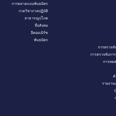
การตลาดแบบพันธมิตร
กวดวิชาภาคปฏิบัติ
สาธารณูปโภค
สื่อสังคม
อีคอมเมิร์ซ
พันธมิตร
การตรวจจั
การตรวจจับการ
การทดส
ค
รายงานเ
G