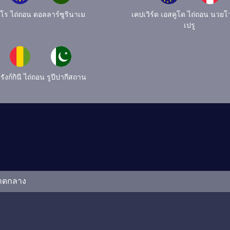
ูโร ไถ่ถอน ดอลลาร์ซูรินาเม
เคปเวิร์ด เอสคูโด ไถ่ถอน นวย
เปรู
รังก์กินี ไถ่ถอน รูปีปากีสถาน
ตลาดกลาง