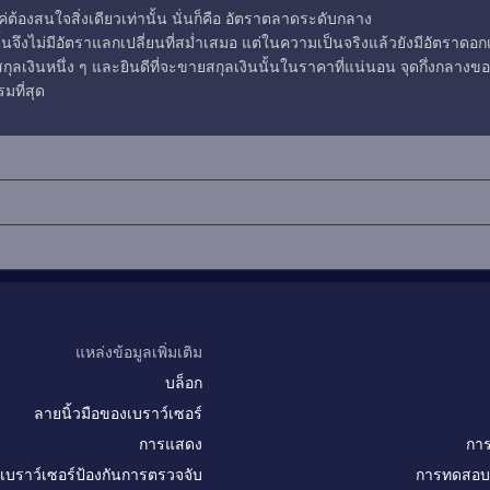
ค่ต้องสนใจสิ่งเดียวเท่านั้น นั่นก็คือ อัตราตลาดระดับกลาง
ึงไม่มีอัตราแลกเปลี่ยนที่สม่ำเสมอ แต่ในความเป็นจริงแล้วยังมีอัตราดอกเบี
เงินหนึ่ง ๆ และยินดีที่จะขายสกุลเงินนั้นในราคาที่แน่นอน จุดกึ่งกลางของร
มที่สุด
แหล่งข้อมูลเพิ่มเติม
บล็อก
ลายนิ้วมือของเบราว์เซอร์
การแสดง
การ
เบราว์เซอร์ป้องกันการตรวจจับ
การทดสอบค