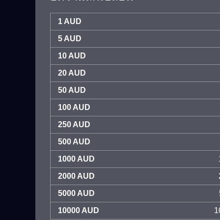
1 AUD
5 AUD
10 AUD
20 AUD
50 AUD
100 AUD
250 AUD
500 AUD
1000 AUD
2000 AUD
5000 AUD
10000 AUD
1