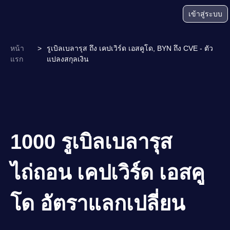
เข้าสู่ระบบ
หน้า
>
รูเบิลเบลารุส ถึง เคปเวิร์ด เอสคูโด, BYN ถึง CVE - ตัว
แรก
แปลงสกุลเงิน
1000 รูเบิลเบลารุส
ไถ่ถอน เคปเวิร์ด เอสคู
โด อัตราแลกเปลี่ยน