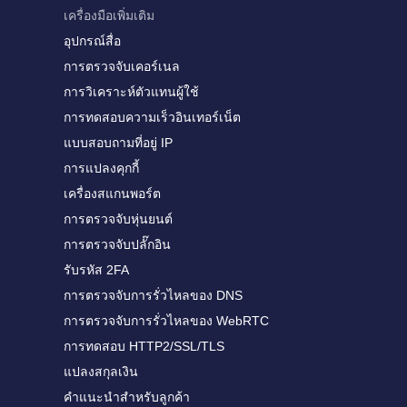
เครื่องมือเพิ่มเติม
อุปกรณ์สื่อ
การตรวจจับเคอร์เนล
การวิเคราะห์ตัวแทนผู้ใช้
การทดสอบความเร็วอินเทอร์เน็ต
แบบสอบถามที่อยู่ IP
การแปลงคุกกี้
เครื่องสแกนพอร์ต
การตรวจจับหุ่นยนต์
การตรวจจับปลั๊กอิน
รับรหัส 2FA
การตรวจจับการรั่วไหลของ DNS
การตรวจจับการรั่วไหลของ WebRTC
การทดสอบ HTTP2/SSL/TLS
แปลงสกุลเงิน
คำแนะนำสำหรับลูกค้า