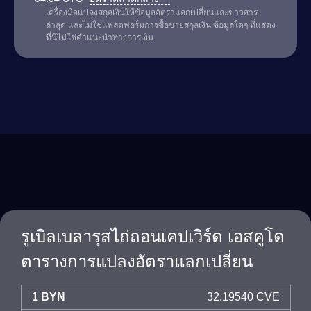
เครื่องมือแปลงสกุลเงินให้ข้อมูลอัตราแลกเปลี่ยนและข่าวสาร
ล่าสุด และไม่ใช่แพลตฟอร์มการซื้อขายสกุลเงิน ข้อมูลใดๆ ที่แสดง
ที่นี่ไม่ใช่คำแนะนำทางการเงิน
รูเบิลเบลารุสไถ่ถอนเคปเวิร์ด เอสคูโด
ตารางการแปลงอัตราแลกเปลี่ยน
1 BYN
32.19540 CVE