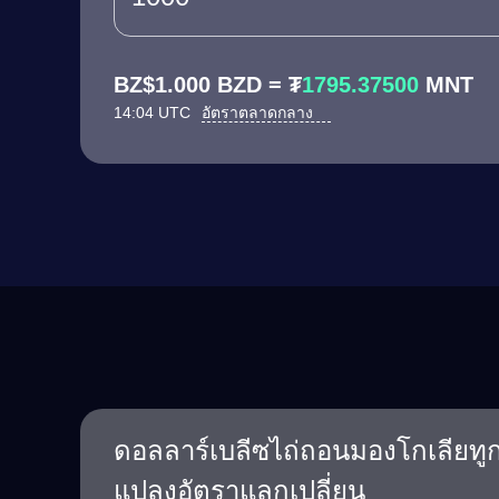
BZ$1.000 BZD = ₮
1795.37500
MNT
14:04 UTC
อัตราตลาดกลาง
ดอลลาร์เบลีซไถ่ถอนมองโกเลียทู
แปลงอัตราแลกเปลี่ยน