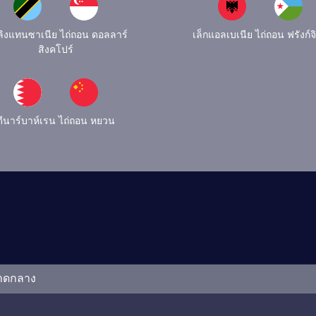
ลิงแทนซาเนีย ไถ่ถอน ดอลลาร์
เล็กแอลเบเนีย ไถ่ถอน ฟรังก์จิบ
สิงคโปร์
ดีนาร์บาห์เรน ไถ่ถอน หยวน
ตลาดกลาง