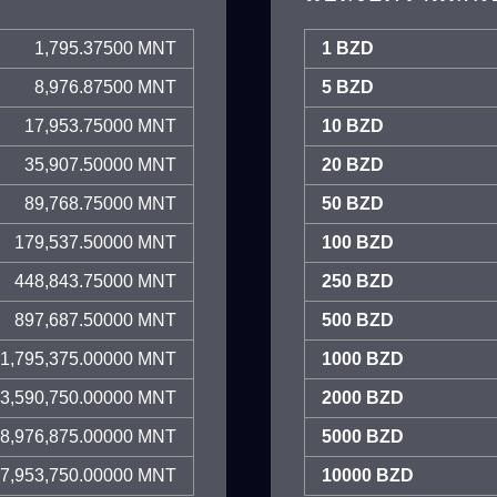
1,795.37500 MNT
1 BZD
8,976.87500 MNT
5 BZD
17,953.75000 MNT
10 BZD
35,907.50000 MNT
20 BZD
89,768.75000 MNT
50 BZD
179,537.50000 MNT
100 BZD
448,843.75000 MNT
250 BZD
897,687.50000 MNT
500 BZD
1,795,375.00000 MNT
1000 BZD
3,590,750.00000 MNT
2000 BZD
8,976,875.00000 MNT
5000 BZD
7,953,750.00000 MNT
10000 BZD