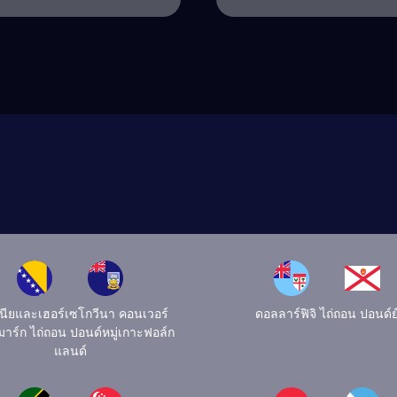
นียและเฮอร์เซโกวีนา คอนเวอร์
ดอลลาร์ฟิจิ ไถ่ถอน ปอนด์ย
 มาร์ก ไถ่ถอน ปอนด์หมู่เกาะฟอล์ก
แลนด์