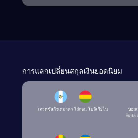
การแลกเปลี่ยนสกุลเงินยอดนิยม
เควตซัลกัวเตมาลา ไถ่ถอน โบลิเวียโน
บอสเ
ทิเบิล