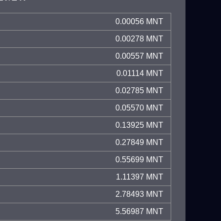
0.00056 MNT
0.00278 MNT
0.00557 MNT
0.01114 MNT
0.02785 MNT
0.05570 MNT
0.13925 MNT
0.27849 MNT
0.55699 MNT
1.11397 MNT
2.78493 MNT
5.56987 MNT