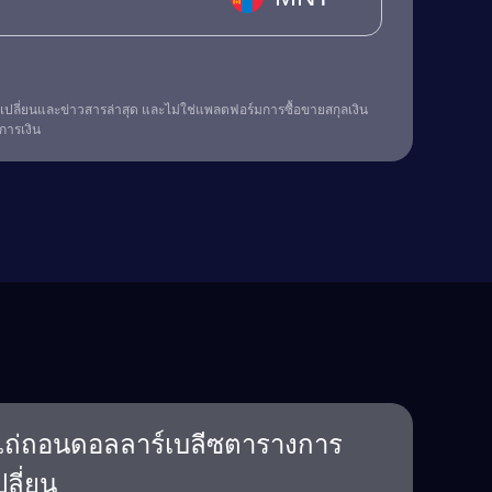
ลกเปลี่ยนและข่าวสารล่าสุด และไม่ใช่แพลตฟอร์มการซื้อขายสกุลเงิน
การเงิน
กไถ่ถอนดอลลาร์เบลีซตารางการ
ลี่ยน