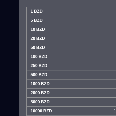
1 BZD
5 BZD
10 BZD
20 BZD
50 BZD
100 BZD
250 BZD
500 BZD
1000 BZD
2000 BZD
5000 BZD
10000 BZD
1