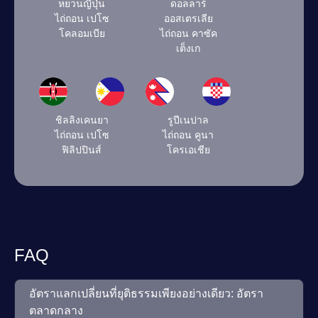
หยวนญี่ปุ่น
ดอลลาร์
ไถ่ถอน เปโซ
ออสเตรเลีย
โคลอมเบีย
ไถ่ถอน คาซัค
เต็งเก
ชิลลิงเคนยา
รูปีเนปาล
ไถ่ถอน เปโซ
ไถ่ถอน คูนา
ฟิลิปปินส์
โครเอเชีย
FAQ
อัตราแลกเปลี่ยนที่ยุติธรรมเพียงอย่างเดียว: อัตรา
ตลาดกลาง