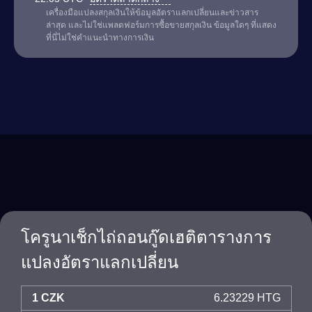
เครื่องมือแปลงสกุลเงินให้ข้อมูลอัตราแลกเปลี่ยนและข่าวสาร
ล่าสุด และไม่ใช่แพลตฟอร์มการซื้อขายสกุลเงิน ข้อมูลใดๆ ที่แสดง
ที่นี่ไม่ใช่คำแนะนำทางการเงิน
โครูนาเช็กไถ่ถอนกู๊ดเฮติตารางการ
แปลงอัตราแลกเปลี่ยน
1 CZK
6.23229 HTG