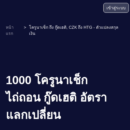
เข้าสู่ระบบ
หน้า
>
โครูนาเช็ก ถึง กู๊ดเฮติ, CZK ถึง HTG - ตัวแปลงสกุล
แรก
เงิน
1000 โครูนาเช็ก
ไถ่ถอน กู๊ดเฮติ อัตรา
แลกเปลี่ยน