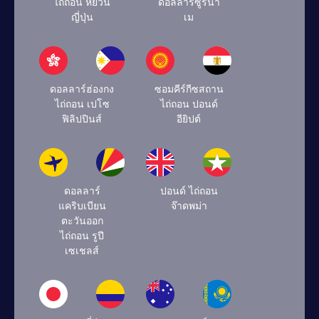
ไถ่ถอน หยวน
ดอลลาร์ซูรินา
ญี่ปุ่น
เม
ดอลลาร์ฮ่องกง
ซอมคีร์กีซสถาน
ไถ่ถอน เปโซ
ไถ่ถอน ปอนด์
ฟิลิปปินส์
อียิปต์
ดอลลาร์
ปอนด์ ไถ่ถอน
แคริบเบียน
จ๊าดพม่า
ตะวันออก
ไถ่ถอน รูปี
เซเชลส์