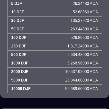
5 DJF
26.34480 AOA
10 DJF
52.68960 AOA
20 DJF
105.37920 AOA
50 DJF
263.44800 AOA
100 DJF
526.89600 AOA
250 DJF
1,317.24000 AOA
500 DJF
2,634.48000 AOA
1000 DJF
5,268.96000 AOA
2000 DJF
10,537.92000 AOA
5000 DJF
26,344.80000 AOA
10000 DJF
52,689.60000 AOA