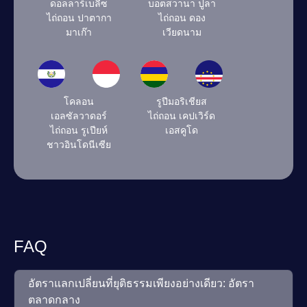
ดอลลาร์เบลีซ
บอตสวานา ปูลา
ไถ่ถอน ปาตากา
ไถ่ถอน ดอง
มาเก๊า
เวียดนาม
โคลอน
รูปีมอริเชียส
เอลซัลวาดอร์
ไถ่ถอน เคปเวิร์ด
ไถ่ถอน รูเปียห์
เอสคูโด
ชาวอินโดนีเซีย
FAQ
อัตราแลกเปลี่ยนที่ยุติธรรมเพียงอย่างเดียว: อัตรา
ตลาดกลาง