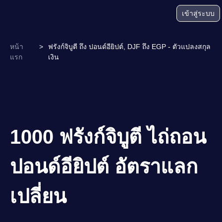
เข้าสู่ระบบ
หน้า
>
ฟรังก์จิบูตี ถึง ปอนด์อียิปต์, DJF ถึง EGP - ตัวแปลงสกุล
แรก
เงิน
1000 ฟรังก์จิบูตี ไถ่ถอน
ปอนด์อียิปต์ อัตราแลก
เปลี่ยน