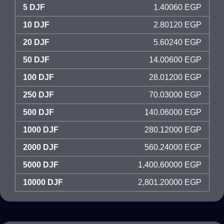
5 DJF
1.40060 EGP
10 DJF
2.80120 EGP
20 DJF
5.60240 EGP
50 DJF
14.00600 EGP
100 DJF
28.01200 EGP
250 DJF
70.03000 EGP
500 DJF
140.06000 EGP
1000 DJF
280.12000 EGP
2000 DJF
560.24000 EGP
5000 DJF
1,400.60000 EGP
10000 DJF
2,801.20000 EGP