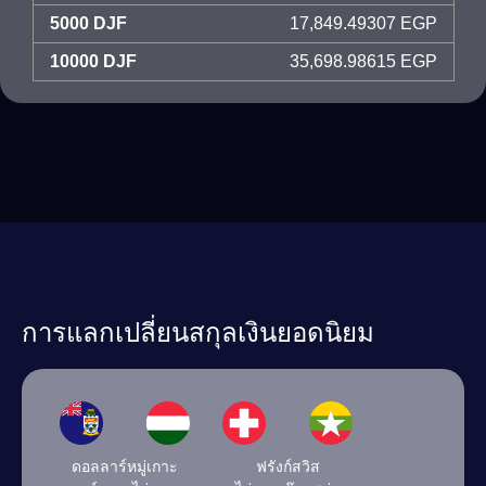
5000 DJF
17,849.49307 EGP
10000 DJF
35,698.98615 EGP
การแลกเปลี่ยนสกุลเงินยอดนิยม
ดอลลาร์หมู่เกาะ
ฟรังก์สวิส