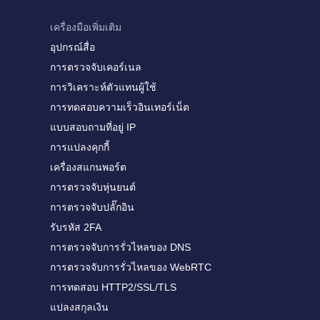
เครื่องมือเพิ่มเติม
อุปกรณ์สื่อ
การตรวจจับเคอร์เนล
การวิเคราะห์ตัวแทนผู้ใช้
การทดสอบความเร็วอินเทอร์เน็ต
แบบสอบถามที่อยู่ IP
การแปลงคุกกี้
เครื่องสแกนพอร์ต
การตรวจจับหุ่นยนต์
การตรวจจับปลั๊กอิน
รับรหัส 2FA
การตรวจจับการรั่วไหลของ DNS
การตรวจจับการรั่วไหลของ WebRTC
การทดสอบ HTTP2/SSL/TLS
แปลงสกุลเงิน