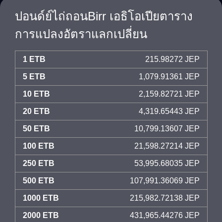
ปอนด์ย์ไถ่ถอนBirr เอธิโอเปียตาราง
การแปลงอัตราแลกเปลี่ยน
1 ETB
215.98272 JEP
5 ETB
1,079.91361 JEP
10 ETB
2,159.82721 JEP
20 ETB
4,319.65443 JEP
50 ETB
10,799.13607 JEP
100 ETB
21,598.27214 JEP
250 ETB
53,995.68035 JEP
500 ETB
107,991.36069 JEP
1000 ETB
215,982.72138 JEP
2000 ETB
431,965.44276 JEP