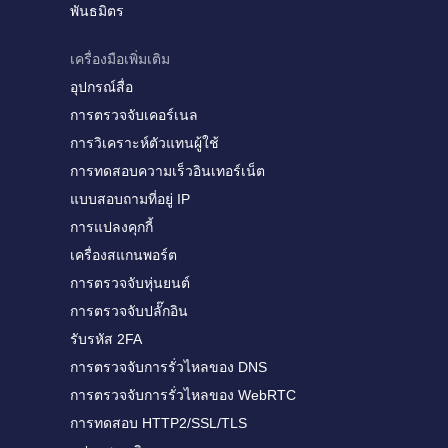
พันธมิตร
เครื่องมือเพิ่มเติม
อุปกรณ์สื่อ
การตรวจจับเคอร์เนล
การวิเคราะห์ตัวแทนผู้ใช้
การทดสอบความเร็วอินเทอร์เน็ต
แบบสอบถามที่อยู่ IP
การแปลงคุกกี้
เครื่องสแกนพอร์ต
การตรวจจับหุ่นยนต์
การตรวจจับปลั๊กอิน
รับรหัส 2FA
การตรวจจับการรั่วไหลของ DNS
การตรวจจับการรั่วไหลของ WebRTC
การทดสอบ HTTP2/SSL/TLS