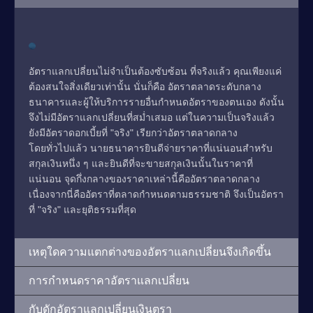
อัตราแลกเปลี่ยนไม่จำเป็นต้องซับซ้อน ที่จริงแล้ว คุณเพียงแค่
ต้องสนใจสิ่งเดียวเท่านั้น นั่นก็คือ อัตราตลาดระดับกลาง
ธนาคารและผู้ให้บริการรายอื่นกำหนดอัตราของตนเอง ดังนั้น
จึงไม่มีอัตราแลกเปลี่ยนที่สม่ำเสมอ แต่ในความเป็นจริงแล้ว
ยังมีอัตราดอกเบี้ยที่ "จริง" เรียกว่าอัตราตลาดกลาง
โดยทั่วไปแล้ว นายธนาคารยินดีจ่ายราคาที่แน่นอนสำหรับ
สกุลเงินหนึ่ง ๆ และยินดีที่จะขายสกุลเงินนั้นในราคาที่
แน่นอน จุดกึ่งกลางของราคาเหล่านี้คืออัตราตลาดกลาง
เนื่องจากนี่คืออัตราที่ตลาดกำหนดตามธรรมชาติ จึงเป็นอัตรา
ที่ "จริง" และยุติธรรมที่สุด
เหตุใดความแตกต่างของอัตราแลกเปลี่ยนจึงเกิดขึ้น
การกำหนดราคาอัตราแลกเปลี่ยน
กับดักอัตราแลกเปลี่ยนเงินตรา