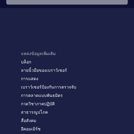
แหล่งข้อมูลเพิ่มเติม
บล็อก
ลายนิ้วมือของเบราว์เซอร์
การแสดง
เบราว์เซอร์ป้องกันการตรวจจับ
การตลาดแบบพันธมิตร
กวดวิชาภาคปฏิบัติ
สาธารณูปโภค
สื่อสังคม
อีคอมเมิร์ซ