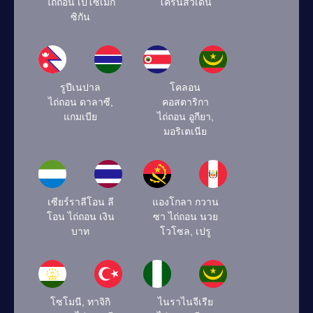
ไถ่ถอน เปโซเม็ก
โครนสวีเดน
ซิกัน
รูปีเนปาล
โคลอน
ไถ่ถอน ดาลาซี,
คอสตาริกา
แกมเบีย
ไถ่ถอน อูกียา,
มอริเตเนีย
เซียร์ราลีโอน ลี
แองโกลา กวาน
โอน ไถ่ถอน เงิน
ซา ไถ่ถอน นวย
บาท
โวโซล, เปรู
โซโมนี, ทาจิกิ
ไนราไนจีเรีย