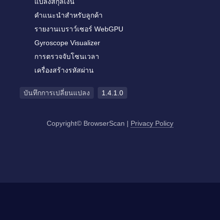
แปลงสกุลเงิน
คำแนะนำสำหรับลูกค้า
รายงานเบราว์เซอร์ WebGPU
Gyroscope Visualizer
การตรวจจับโซนเวลา
เครื่องสร้างรหัสผ่าน
บันทึกการเปลี่ยนแปลง
1.4.1.0
Copyright© BrowserScan
|
Privacy Policy