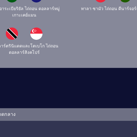
อาระเบียริยัล ไถ่ถอน ดอลลาร์หมู่
ทาลา ซามัว ไถ่ถอน ดีนาร์จอร
เกาะเคย์แมน
าร์ตรินิแดดและโตเบโก ไถ่ถอน
ดอลลาร์สิงคโปร์
ตลาดกลาง