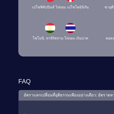
เปโซฟิลิปปินส์ ไถ่ถอน เปโซโดมินิกัน
ซาอุดี
โซโมนี, ทาจิกิสถาน ไถ่ถอน เงินบาท
ดอลล
FAQ
อัตราแลกเปลี่ยนที่ยุติธรรมเพียงอย่างเดียว: อัตรา