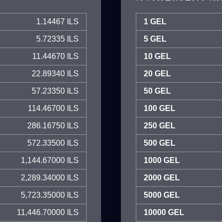
1.14467 ILS
1 GEL
5.72335 ILS
5 GEL
11.44670 ILS
10 GEL
22.89340 ILS
20 GEL
57.23350 ILS
50 GEL
114.46700 ILS
100 GEL
286.16750 ILS
250 GEL
572.33500 ILS
500 GEL
1,144.67000 ILS
1000 GEL
2,289.34000 ILS
2000 GEL
5,723.35000 ILS
5000 GEL
11,446.70000 ILS
10000 GEL