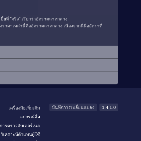
้ยที่ "จริง" เรียกว่าอัตราตลาดกลาง
าคาเหล่านี้คืออัตราตลาดกลาง เนื่องจากนี่คืออัตราที่
บันทึกการเปลี่ยนแปลง
1.4.1.0
เครื่องมือเพิ่มเติม
อุปกรณ์สื่อ
การตรวจจับเคอร์เนล
วิเคราะห์ตัวแทนผู้ใช้