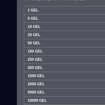
1 GEL
5 GEL
10 GEL
20 GEL
50 GEL
100 GEL
250 GEL
500 GEL
1000 GEL
2000 GEL
5000 GEL
10000 GEL