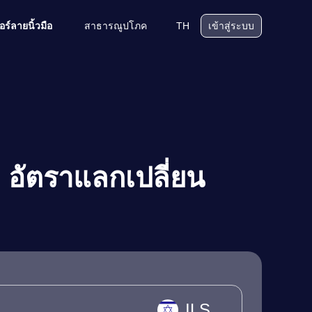
สาธารณูปโภค
TH
อร์ลายนิ้วมือ
เข้าสู่ระบบ
ล อัตราแลกเปลี่ยน
ILS