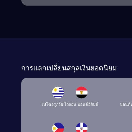
การแลกเปลี่ยนสกุลเงินยอดนิยม
เปโซอุรุกวัย ไถ่ถอน ปอนด์อียิปต์
ปอนด์ห