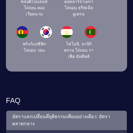
ซลอตีโปแลนด์
ดอลลาร์จาเมกา
ไถ่ถอน ดอง
ไถ่ถอน ฮรีฟเนีย
เวียดนาม
ยูเครน
ฟรังก์แปซิฟิก
โซโมนี, ทาจิกิ
ไถ่ถอน วอน
สถาน ไถ่ถอน รา
เฟีย มัลดีฟส์
FAQ
อัตราแลกเปลี่ยนที่ยุติธรรมเพียงอย่างเดียว: อัตรา
ตลาดกลาง