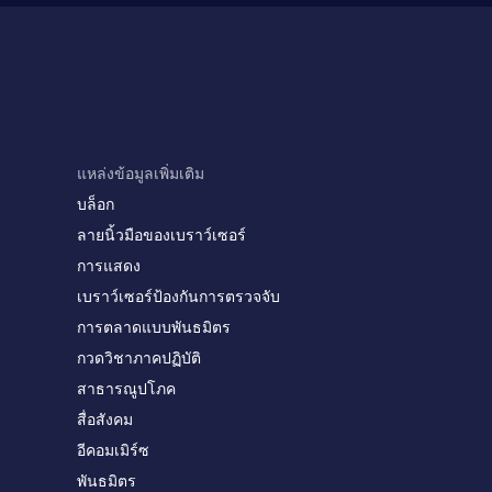
แหล่งข้อมูลเพิ่มเติม
บล็อก
ลายนิ้วมือของเบราว์เซอร์
การแสดง
เบราว์เซอร์ป้องกันการตรวจจับ
การตลาดแบบพันธมิตร
กวดวิชาภาคปฏิบัติ
สาธารณูปโภค
สื่อสังคม
อีคอมเมิร์ซ
พันธมิตร