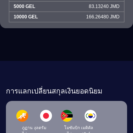
5000 GEL
83.13240 JMD
10000 GEL
166.26480 JMD
การแลกเปลี่ยนสกุลเงินยอดนิยม
ภูฏาน งุลตรัม
โมซัมบิก เมติคัล