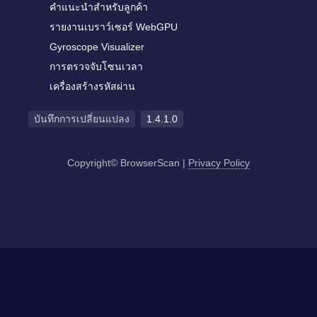
คำแนะนำสำหรับลูกค้า
รายงานเบราว์เซอร์ WebGPU
Gyroscope Visualizer
การตรวจจับโซนเวลา
เครื่องสร้างรหัสผ่าน
บันทึกการเปลี่ยนแปลง
1.4.1.0
Copyright© BrowserScan
|
Privacy Policy