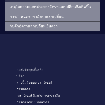
เหตุใดความแตกต่างของอัตราแลกเปลี่ยนจึงเกิดขึ้น
การกำหนดราคาอัตราแลกเปลี่ยน
กับดักอัตราแลกเปลี่ยนเงินตรา
แหล่งข้อมูลเพิ่มเติม
บล็อก
ลายนิ้วมือของเบราว์เซอร์
การแสดง
เบราว์เซอร์ป้องกันการตรวจจับ
การตลาดแบบพันธมิตร