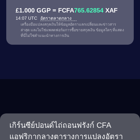
£1.000 GGP = FCFA
765.62854
XAF
14:07 UTC
อัตราตลาดกลาง
เครื่องมือแปลงสกุลเงินให้ข้อมูลอัตราแลกเปลี่ยนและข่าวสาร
ล่าสุด และไม่ใช่แพลตฟอร์มการซื้อขายสกุลเงิน ข้อมูลใดๆ ที่แสดง
ที่นี่ไม่ใช่คำแนะนำทางการเงิน
เกิร์นซีย์ปอนด์ไถ่ถอนฟรังก์ CFA
แอฟริกากลางตารางการแปลงอัตรา