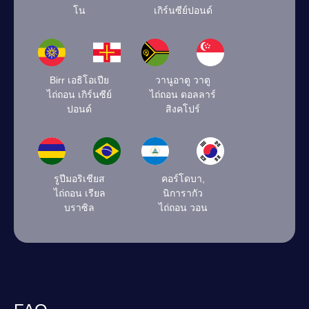
โน
เกิร์นซีย์ปอนด์
Birr เอธิโอเปีย
วานูอาตู วาตู
ไถ่ถอน เกิร์นซีย์
ไถ่ถอน ดอลลาร์
ปอนด์
สิงคโปร์
รูปีมอริเชียส
คอร์โดบา,
ไถ่ถอน เรียล
นิการากัว
บราซิล
ไถ่ถอน วอน