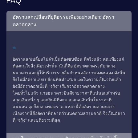
FAQ
อัตราแลกเปลี่ยนที่ยุติธรรมเพียงอย่างเดียว: อัตรา
ตลาดกลาง
อัตราแลกเปลี่ยนไม่จำเป็นต้องซับซ้อน ที่จริงแล้ว คุณเพียงแค่
ต้องสนใจสิ่งเดียวเท่านั้น นั่นก็คือ อัตราตลาดระดับกลาง
ธนาคารและผู้ให้บริการรายอื่นกำหนดอัตราของตนเอง ดังนั้น
จึงไม่มีอัตราแลกเปลี่ยนที่สม่ำเสมอ แต่ในความเป็นจริงแล้ว
ยังมีอัตราดอกเบี้ยที่ "จริง" เรียกว่าอัตราตลาดกลาง
โดยทั่วไปแล้ว นายธนาคารยินดีจ่ายราคาที่แน่นอนสำหรับ
สกุลเงินหนึ่ง ๆ และยินดีที่จะขายสกุลเงินนั้นในราคาที่
แน่นอน จุดกึ่งกลางของราคาเหล่านี้คืออัตราตลาดกลาง
เนื่องจากนี่คืออัตราที่ตลาดกำหนดตามธรรมชาติ จึงเป็นอัตรา
ที่ "จริง" และยุติธรรมที่สุด