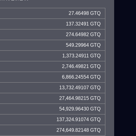
27.46498 GTQ
137.32491 GTQ
274.64982 GTQ
549.29964 GTQ
1,373.24911 GTQ
2,746.49821 GTQ
6,866.24554 GTQ
13,732.49107 GTQ
27,464.98215 GTQ
54,929.96430 GTQ
137,324.91074 GTQ
274,649.82148 GTQ