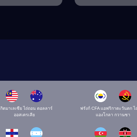
งกิตมาเลเซีย ไถ่ถอน ดอลลาร์
ฟรังก์ CFA แอฟริกาตะวันตก ไ
ออสเตรเลีย
แองโกลา กวานซา