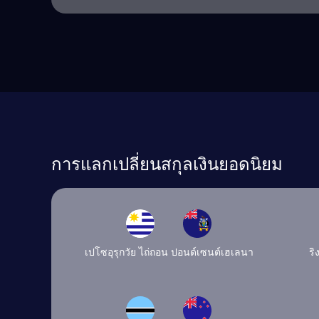
การแลกเปลี่ยนสกุลเงินยอดนิยม
เปโซอุรุกวัย ไถ่ถอน ปอนด์เซนต์เฮเลนา
ริ