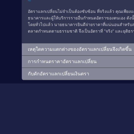
อัตราแลกเปลี่ยนไม่จำเป็นต้องซับซ้อน ที่จริงแล้ว คุณเพียงแ
ธนาคารและผู้ให้บริการรายอื่นกำหนดอัตราของตนเอง ดังนั้นจ
โดยทั่วไปแล้ว นายธนาคารยินดีจ่ายราคาที่แน่นอนสำหรับสกุล
ตลาดกำหนดตามธรรมชาติ จึงเป็นอัตราที่ "จริง" และยุติธรร
เหตุใดความแตกต่างของอัตราแลกเปลี่ยนจึงเกิดขึ้น
การกำหนดราคาอัตราแลกเปลี่ยน
กับดักอัตราแลกเปลี่ยนเงินตรา