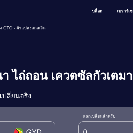
บล็อก
เบราว์เซ
ง GTQ - ตัวแปลงสกุลเงิน
 ไถ่ถอน เควตซัลกัวเตมา
ลี่ยนจริง
แลกเปลี่ยนสำหรับ
GYD