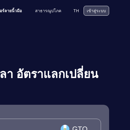
สาธารณูปโภค
TH
อร์ลายนิ้วมือ
เข้าสู่ระบบ
ลา อัตราแลกเปลี่ยน
GTQ