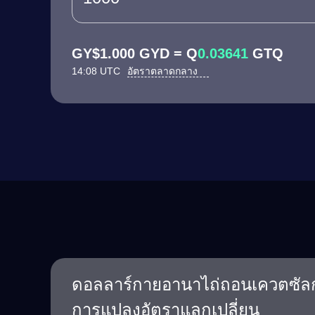
GY$1.000 GYD = Q
0.03641
GTQ
14:08 UTC
อัตราตลาดกลาง
ดอลลาร์กายอานาไถ่ถอนเควตซัล
การแปลงอัตราแลกเปลี่ยน