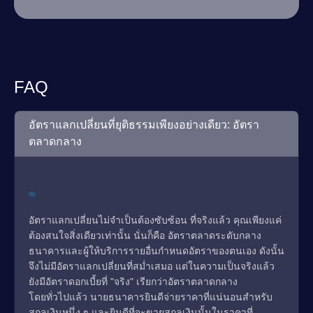
FAQ
อัตราแลกเปลี่ยนที่ยุติธรรมเพียงอย่างเดียว: อัตรา
ตลาดกลาง
อัตราแลกเปลี่ยนไม่จำเป็นต้องซับซ้อน ที่จริงแล้ว คุณเพียงแค่
ต้องสนใจสิ่งเดียวเท่านั้น นั่นก็คือ อัตราตลาดระดับกลาง
ธนาคารและผู้ให้บริการรายอื่นกำหนดอัตราของตนเอง ดังนั้น
จึงไม่มีอัตราแลกเปลี่ยนที่สม่ำเสมอ แต่ในความเป็นจริงแล้ว
ยังมีอัตราดอกเบี้ยที่ "จริง" เรียกว่าอัตราตลาดกลาง
โดยทั่วไปแล้ว นายธนาคารยินดีจ่ายราคาที่แน่นอนสำหรับ
สกุลเงินหนึ่ง ๆ และยินดีที่จะขายสกุลเงินนั้นในราคาที่