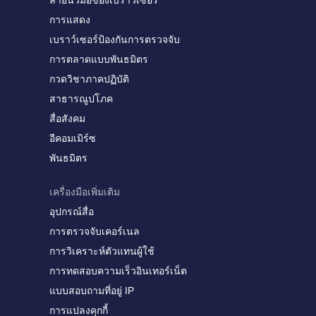
ลายนิ้วมือของเบราว์เซอร์
การแสดง
เบราว์เซอร์ป้องกันการตรวจจับ
การตลาดแบบพันธมิตร
กวดวิชาภาคปฏิบัติ
สาธารณูปโภค
สื่อสังคม
อีคอมเมิร์ซ
พันธมิตร
เครื่องมือเพิ่มเติม
อุปกรณ์สื่อ
การตรวจจับเคอร์เนล
การวิเคราะห์ตัวแทนผู้ใช้
การทดสอบความเร็วอินเทอร์เน็ต
แบบสอบถามที่อยู่ IP
การแปลงคุกกี้