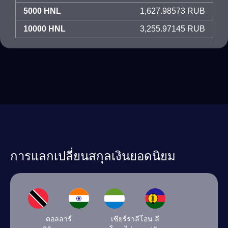
5000 HNL
1,627.98573 RUB
10000 HNL
3,255.97145 RUB
การแลกเปลี่ยนสกุลเงินยอดนิยม
ดอลลาร์
เซียร์ราลีโอน ลี