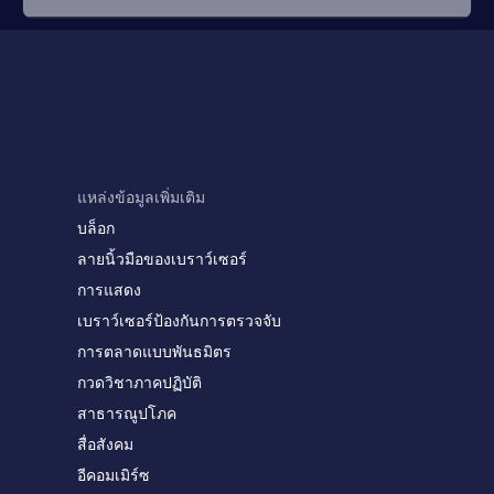
แหล่งข้อมูลเพิ่มเติม
บล็อก
ลายนิ้วมือของเบราว์เซอร์
การแสดง
เบราว์เซอร์ป้องกันการตรวจจับ
การตลาดแบบพันธมิตร
กวดวิชาภาคปฏิบัติ
สาธารณูปโภค
สื่อสังคม
อีคอมเมิร์ซ