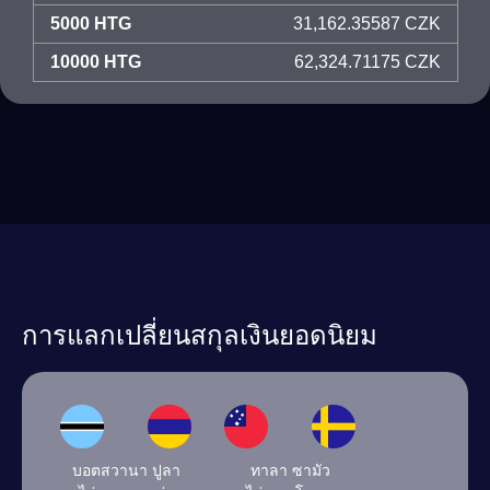
5000 HTG
31,162.35587 CZK
10000 HTG
62,324.71175 CZK
การแลกเปลี่ยนสกุลเงินยอดนิยม
บอตสวานา ปูลา
ทาลา ซามัว