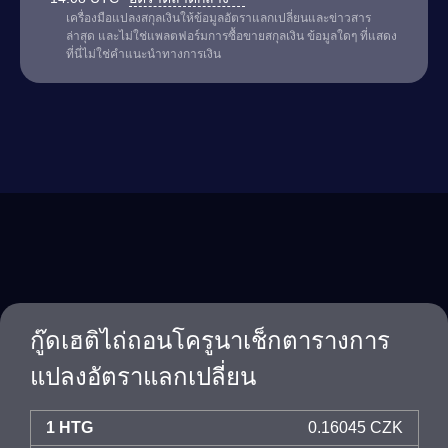
เครื่องมือแปลงสกุลเงินให้ข้อมูลอัตราแลกเปลี่ยนและข่าวสาร
ล่าสุด และไม่ใช่แพลตฟอร์มการซื้อขายสกุลเงิน ข้อมูลใดๆ ที่แสดง
ที่นี่ไม่ใช่คำแนะนำทางการเงิน
กู๊ดเฮติไถ่ถอนโครูนาเช็กตารางการ
แปลงอัตราแลกเปลี่ยน
1 HTG
0.16045 CZK