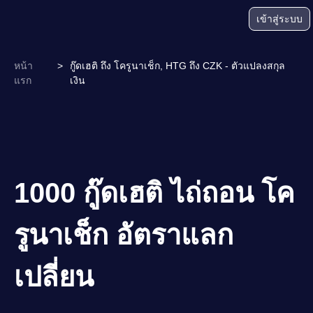
เข้าสู่ระบบ
หน้า
>
กู๊ดเฮติ ถึง โครูนาเช็ก, HTG ถึง CZK - ตัวแปลงสกุล
แรก
เงิน
1000 กู๊ดเฮติ ไถ่ถอน โค
รูนาเช็ก อัตราแลก
เปลี่ยน