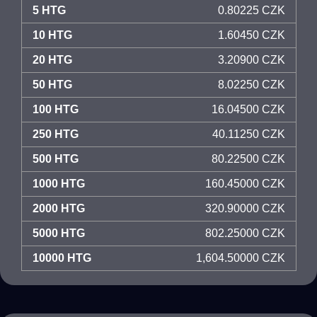
5 HTG
0.80225 CZK
10 HTG
1.60450 CZK
20 HTG
3.20900 CZK
50 HTG
8.02250 CZK
100 HTG
16.04500 CZK
250 HTG
40.11250 CZK
500 HTG
80.22500 CZK
1000 HTG
160.45000 CZK
2000 HTG
320.90000 CZK
5000 HTG
802.25000 CZK
10000 HTG
1,604.50000 CZK