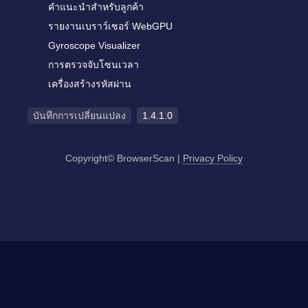
คำแนะนำสำหรับลูกค้า
รายงานเบราว์เซอร์ WebGPU
Gyroscope Visualizer
การตรวจจับโซนเวลา
เครื่องสร้างรหัสผ่าน
บันทึกการเปลี่ยนแปลง
1.4.1.0
Copyright© BrowserScan
|
Privacy Policy