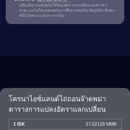
เครื่องมือแปลงสกุลเงินให้ข้อมูลอัตราแลกเปลี่ยนและข่าวสาร
ล่าสุด และไม่ใช่แพลตฟอร์มการซื้อขายสกุลเงิน ข้อมูลใดๆ ที่แสดง
ที่นี่ไม่ใช่คำแนะนำทางการเงิน
โครนาไอซ์แลนด์ไถ่ถอนจ๊าดพม่า
ตารางการแปลงอัตราแลกเปลี่ยน
1 ISK
17.02128 MMK