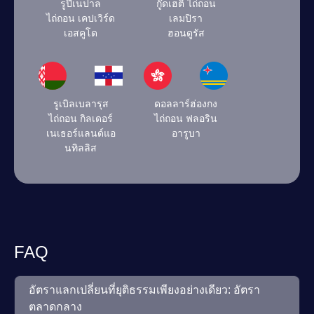
รูปีเนปาล
กู๊ดเฮติ ไถ่ถอน
ไถ่ถอน เคปเวิร์ด
เลมปิรา
เอสคูโด
ฮอนดูรัส
รูเบิลเบลารุส
ดอลลาร์ฮ่องกง
ไถ่ถอน กิลเดอร์
ไถ่ถอน ฟลอริน
เนเธอร์แลนด์แอ
อารูบา
นทิลลิส
FAQ
อัตราแลกเปลี่ยนที่ยุติธรรมเพียงอย่างเดียว: อัตรา
ตลาดกลาง