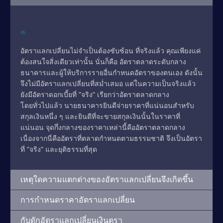
อัตราแลกเปลี่ยนไม่จำเป็นต้องซับซ้อน ที่จริงแล้ว คุณเพียงแค่
ต้องสนใจสิ่งเดียวเท่านั้น นั่นก็คือ อัตราตลาดระดับกลาง
ธนาคารและผู้ให้บริการรายอื่นกำหนดอัตราของตนเอง ดังนั้น
จึงไม่มีอัตราแลกเปลี่ยนที่สม่ำเสมอ แต่ในความเป็นจริงแล้ว
ยังมีอัตราดอกเบี้ยที่ "จริง" เรียกว่าอัตราตลาดกลาง
โดยทั่วไปแล้ว นายธนาคารยินดีจ่ายราคาที่แน่นอนสำหรับ
สกุลเงินหนึ่ง ๆ และยินดีที่จะขายสกุลเงินนั้นในราคาที่
แน่นอน จุดกึ่งกลางของราคาเหล่านี้คืออัตราตลาดกลาง
เนื่องจากนี่คืออัตราที่ตลาดกำหนดตามธรรมชาติ จึงเป็นอัตรา
ที่ "จริง" และยุติธรรมที่สุด
เหตุใดความแตกต่างของอัตราแลกเปลี่ยนจึงเกิดขึ้น
การกำหนดราคาอัตราแลกเปลี่ยน
กับดักอัตราแลกเปลี่ยนเงินตรา