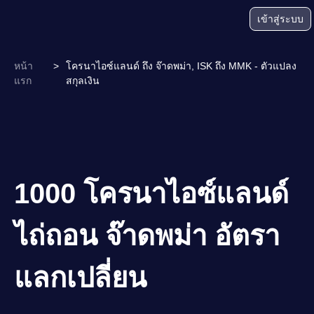
เข้าสู่ระบบ
หน้า
>
โครนาไอซ์แลนด์ ถึง จ๊าดพม่า, ISK ถึง MMK - ตัวแปลง
แรก
สกุลเงิน
1000 โครนาไอซ์แลนด์
ไถ่ถอน จ๊าดพม่า อัตรา
แลกเปลี่ยน