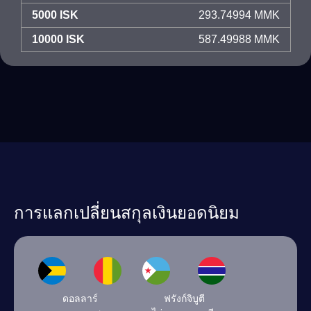
5000 ISK
293.74994 MMK
10000 ISK
587.49988 MMK
การแลกเปลี่ยนสกุลเงินยอดนิยม
ดอลลาร์
ฟรังก์จิบูตี