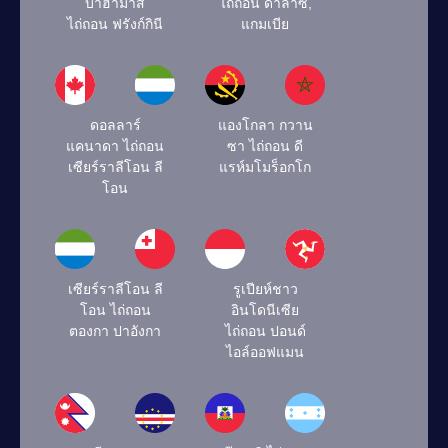
บาฮามาส
ไถ่ถอน ดาลาซี,
ไถ่ถอน ฟรังก์กินี
แกมเบีย
ดอลลาร์
แองโกลา กวาน
แคนาดา ไถ่ถอน
ซา ไถ่ถอน ดี
เซียร์ราลีโอน ลี
แรห์มโมร็อกโก
โอน
เซียร์ราลีโอน ลี
รูเปียห์ชาว
โอน ไถ่ถอน
อินโดนีเซีย
ตองกา ปาอังกา
ไถ่ถอน ปอนด์
ไอล์ออฟแมน