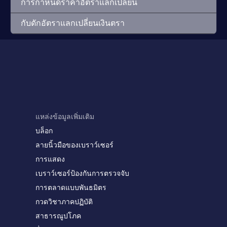
การกำหนดราคาอัตราแลกเปลี่ยน
กับดักอัตราแลกเปลี่ยนเงินตรา
แหล่งข้อมูลเพิ่มเติม
บล็อก
ลายนิ้วมือของเบราว์เซอร์
การแสดง
เบราว์เซอร์ป้องกันการตรวจจับ
การตลาดแบบพันธมิตร
กวดวิชาภาคปฏิบัติ
สาธารณูปโภค