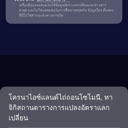
เครื่องมือแปลงสกุลเงินให้ข้อมูลอัตราแลกเปลี่ยนและข่าวสาร
ล่าสุด และไม่ใช่แพลตฟอร์มการซื้อขายสกุลเงิน ข้อมูลใดๆ ที่แสดง
ที่นี่ไม่ใช่คำแนะนำทางการเงิน
โครนาไอซ์แลนด์ไถ่ถอนโซโมนี, ทา
จิกิสถานตารางการแปลงอัตราแลก
เปลี่ยน