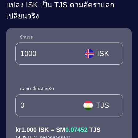
แปลง ISK เป็น TJS ตามอัตราแลก
เปลี่ยนจริง
จำนวน
ISK
แลกเปลี่ยนสำหรับ
TJS
kr1.000 ISK = SM
0.07452
TJS
14:09 UTC
อัตราตลาดกลาง