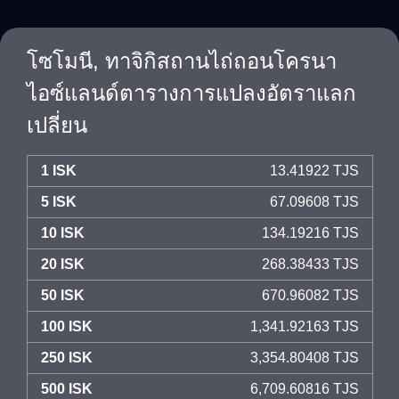
โซโมนี, ทาจิกิสถานไถ่ถอนโครนา
ไอซ์แลนด์ตารางการแปลงอัตราแลก
เปลี่ยน
1 ISK
13.41922 TJS
5 ISK
67.09608 TJS
10 ISK
134.19216 TJS
20 ISK
268.38433 TJS
50 ISK
670.96082 TJS
100 ISK
1,341.92163 TJS
250 ISK
3,354.80408 TJS
500 ISK
6,709.60816 TJS