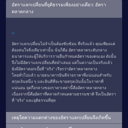
อัตราแลกเปลี่ยนที่ยุติธรรมเพียงอย่างเดียว: อัตรา
ตลาดกลาง
อัตราแลกเปลี่ยนไม่จำเป็นต้องซับซ้อน ที่จริงแล้ว คุณเพียงแค่
ต้องสนใจสิ่งเดียวเท่านั้น นั่นก็คือ อัตราตลาดระดับกลาง
ธนาคารและผู้ให้บริการรายอื่นกำหนดอัตราของตนเอง ดังนั้น
จึงไม่มีอัตราแลกเปลี่ยนที่สม่ำเสมอ แต่ในความเป็นจริงแล้ว
ยังมีอัตราดอกเบี้ยที่ "จริง" เรียกว่าอัตราตลาดกลาง
โดยทั่วไปแล้ว นายธนาคารยินดีจ่ายราคาที่แน่นอนสำหรับ
สกุลเงินหนึ่ง ๆ และยินดีที่จะขายสกุลเงินนั้นในราคาที่
แน่นอน จุดกึ่งกลางของราคาเหล่านี้คืออัตราตลาดกลาง
เนื่องจากนี่คืออัตราที่ตลาดกำหนดตามธรรมชาติ จึงเป็นอัตรา
ที่ "จริง" และยุติธรรมที่สุด
เหตุใดความแตกต่างของอัตราแลกเปลี่ยนจึงเกิดขึ้น