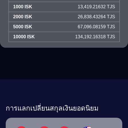
1000 ISK
13,419.21632 TJS
2000 ISK
26,838.43264 TJS
5000 ISK
67,096.08159 TJS
10000 ISK
134,192.16318 TJS
การแลกเปลี่ยนสกุลเงินยอดนิยม